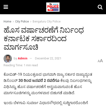
Home
City Police
Bengaluru City Police
ಹೊಸ ವರ್ಷಾಚರಣೆಗೆ ನಿರ್ಬಂಧ
ಕರ್ನಾಟಕ ಸರ್ಕಾರದಿಂದ
ಮಾರ್ಗಸೂಚಿ
by
Admin
December 22, 2021
A
A
Reading Time: 1 min read
ಕೋವಿಡ್‌-19 ನಿಯಂತ್ರಣದ ಭಾಗವಾಗಿ ರಾಜ್ಯ ಸರ್ಕಾರ ರಾಜ್ಯಾದ್ಯಂತ
ಡಿಸೆಂಬರ್
30 ರಿಂದ ಜನವರೆ 2 ರವರೆಗೂ
ಕೆಲವು ನಿರ್ಬಂಧಗಳನ್ನು
ವಿಧಿಸಿದ್ದು, ಹೊಸ ವರ್ಷಾಚರಣೆಗೆ ಅನ್ವಯವಾಗುವಂತೆ ಹೊಸ
ಮಾರ್ಗಸೂಚಿಗಳನ್ನು ಮಂಗಳವಾರ ಬಿಡುಗಡೆ ಮಾಡಿದೆ.
ಇಂದು ಬೆಳಗಾವಿ ಸುವರ್ಣ ವಿಧಾನಸೌಧದಲ್ಲಿ ಸುದ್ದಿಗಾರರೊಂದಿಗೆ