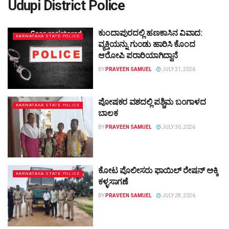
Udupi District Police
ಕುಂದಾಪುರದಲ್ಲಿ ಹಣಕಾಸಿನ ವಿವಾದ:
KARNATAKA STATE POLICE
ವ್ಯಕ್ತಿಯನ್ನು ಗುಂಡು ಹಾರಿಸಿ ಕೊಂದ
ಆರೋಪಿ ಪರಾರಿಯಾಗಿದ್ದಾನೆ
BY
PRAVEEN SAMUEL
JULY 31, 2026
ಪೋಷಕರ ವಶದಲ್ಲಿ ಪಶ್ಚಿಮ ಬಂಗಾಳದ
KARNATAKA STATE POLICE
ಬಾಲಕ
BY
PRAVEEN SAMUEL
JULY 30, 2026
ಕೋಟ ಪೊಲೀಸರು ಫಾಯಿಲ್ ರೇಷನ್ ಅಕ್ಕಿ
KARNATAKA STATE POLICE
ಕಳ್ಳಸಾಗಣೆ
BY
PRAVEEN SAMUEL
JULY 28, 2026