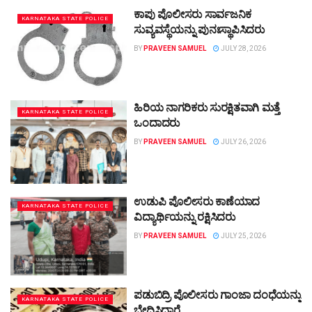
ಕಾಪು ಪೊಲೀಸರು ಸಾರ್ವಜನಿಕ
KARNATAKA STATE POLICE
ಸುವ್ಯವಸ್ಥೆಯನ್ನು ಪುನಃಸ್ಥಾಪಿಸಿದರು
BY
PRAVEEN SAMUEL
JULY 28, 2026
ಹಿರಿಯ ನಾಗರಿಕರು ಸುರಕ್ಷಿತವಾಗಿ ಮತ್ತೆ
KARNATAKA STATE POLICE
ಒಂದಾದರು
BY
PRAVEEN SAMUEL
JULY 26, 2026
ಉಡುಪಿ ಪೊಲೀಸರು ಕಾಣೆಯಾದ
KARNATAKA STATE POLICE
ವಿದ್ಯಾರ್ಥಿಯನ್ನು ರಕ್ಷಿಸಿದರು
BY
PRAVEEN SAMUEL
JULY 25, 2026
ಪಡುಬಿದ್ರಿ ಪೊಲೀಸರು ಗಾಂಜಾ ದಂಧೆಯನ್ನು
KARNATAKA STATE POLICE
ಭೇದಿಸಿದ್ದಾರೆ