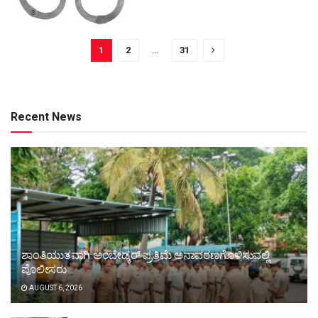
1
2
…
31
Recent News
ಶಾಂತಿಯುತವಾಗಿ ಅಂಬೇಡ್ಕರ್ ಪ್ರತಿಮೆ ಅನಾವರಣಗೊಳಿಸುವಲ್ಲಿ
ಪೊಲೀಸರು
AUGUST 6, 2026