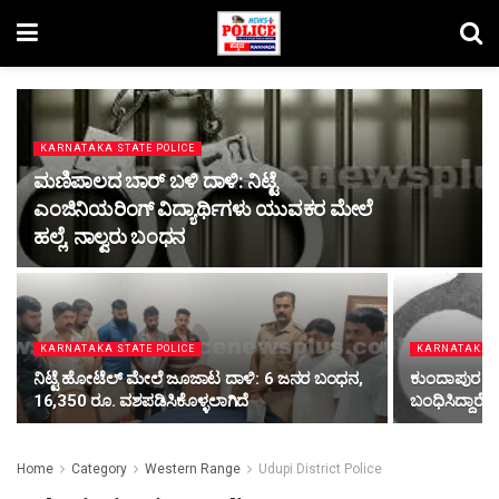
KARNATAKA STATE POLICE
ಮಣಿಪಾಲದ ಬಾರ್ ಬಳಿ ದಾಳಿ: ನಿಟ್ಟೆ
ಎಂಜಿನಿಯರಿಂಗ್ ವಿದ್ಯಾರ್ಥಿಗಳು ಯುವಕರ ಮೇಲೆ
ಹಲ್ಲೆ, ನಾಲ್ವರು ಬಂಧನ
KARNATAKA STATE POLICE
KARNATAKA S
ನಿಟ್ಟೆ ಹೋಟೆಲ್ ಮೇಲೆ ಜೂಜಾಟ ದಾಳಿ: 6 ಜನರ ಬಂಧನ,
ಕುಂದಾಪುರ ಪೊ
16,350 ರೂ. ವಶಪಡಿಸಿಕೊಳ್ಳಲಾಗಿದೆ
ಬಂಧಿಸಿದ್ದಾರೆ
Home
Category
Western Range
Udupi District Police