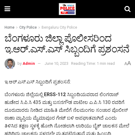
Home
City Police
Bengaluru City Police
ಬೆಂಗಳೂರು ಜಿಲ್ಲಾ ಪೊಲೀಸರಿಂದ
ಇ.ಆರ್.ಎಸ್.ಎಸ್ ಸಿಬ್ಬಂದಿಗೆ ಪ್ರಶಂಸನೆ
A
by
Admin
June 10, 2023
Reading Time: 1 min read
A
ಇ.ಆರ್.ಎಸ್.ಎಸ್ ಸಿಬ್ಬಂದಿಗೆ ಪ್ರಶಂಸನೆ:
ಬೆಂಗಳೂರು ಜಿಲ್ಲೆಯಲ್ಲಿ
ERSS-112
ಸಿಬ್ಬಂದಿಯವರಾದ ಲಿಂಗರಾಜ್
ಹುಡೇದ ಸಿ.ಪಿ.ಸಿ 435 ಮತ್ತು ಬಸನಗೌಡ ಪಾಟೀಲ ಎ.ಪಿ.ಸಿ 130 ರವರಿಗೆ
ದೂರುದಾರರು ನೀಡಿದ ಮಾಹಿತಿ ಮೇರೆಗೆ ನೆಲಮಂಗಲ ಸಂಚಾರ ಪೊಲೀಸ್
ಠಾಣಾ ವ್ಯಾಪ್ತಿಯ ಮೈಮಾಪೂರ ಗೇಟ್ ಬಳಿ ಅಪಘಾತವಾಗಿದೆ ಎಂದು
ತಿಳಿಸಿದ ತಕ್ಷಣ ಸ್ಥಳಕ್ಕೆ ಹೋಗಿ ನೋಡಲಾಗಿ ಲಾರಿಯು ಬೈಕ್ ಚಾಲಕನ ಮೇಲೆ
ಹರಿದಿದ್ದು ಚಾಲಕನು ಸ್ಥಳದಲ್ಲೇ ಮೃತಪಟ್ಟಿರುತ್ತಾನೆ ಮತ್ತು ಹಿಂಬದಿ