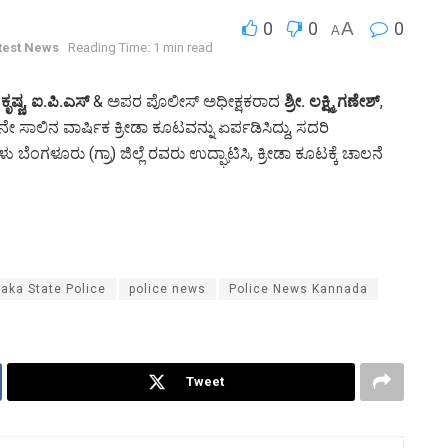
0
0
A
0
A
test News
Reading Time: 1 min read
 ಕೃಷ್ಣ, ಐ.ಪಿ.ಎಸ್
& ಅಪರ ಪೊಲೀಸ್ ಅಧೀಕ್ಷಕರಾದ
ಶ್ರೀ. ಲಕ್ಷ್ಮಿ ಗಣೇಶ್
,
ನೇ ಸಾಲಿನ ವಾರ್ಷಿಕ ಕ್ರೀಡಾ ಕೂಟವನ್ನು ಏರ್ಪಡಿಸಿದ್ದು, ಸದರಿ
ಿಗಳು ಬೆಂಗಳೂರು (ಗ್ರಾ) ಜಿಲ್ಲೆ ರವರು ಉದ್ಘಾಟಿಸಿ, ಕ್ರೀಡಾ ಕೂಟಕ್ಕೆ ಚಾಲನೆ
aka State Police
police news
Police News Kannada
Tweet