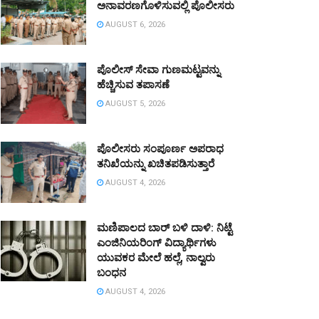
ಅನಾವರಣಗೊಳಿಸುವಲ್ಲಿ ಪೊಲೀಸರು
AUGUST 6, 2026
ಪೊಲೀಸ್ ಸೇವಾ ಗುಣಮಟ್ಟವನ್ನು
ಹೆಚ್ಚಿಸುವ ತಪಾಸಣೆ
AUGUST 5, 2026
ಪೊಲೀಸರು ಸಂಪೂರ್ಣ ಅಪರಾಧ
ತನಿಖೆಯನ್ನು ಖಚಿತಪಡಿಸುತ್ತಾರೆ
AUGUST 4, 2026
ಮಣಿಪಾಲದ ಬಾರ್ ಬಳಿ ದಾಳಿ: ನಿಟ್ಟೆ
ಎಂಜಿನಿಯರಿಂಗ್ ವಿದ್ಯಾರ್ಥಿಗಳು
ಯುವಕರ ಮೇಲೆ ಹಲ್ಲೆ, ನಾಲ್ವರು
ಬಂಧನ
AUGUST 4, 2026