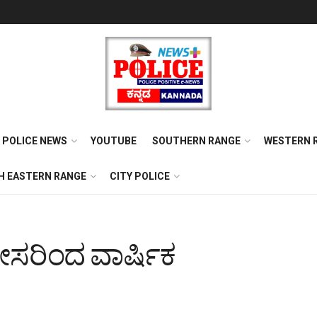
POLICE NEWS
YOUTUBE
SOUTHERN RANGE
WESTERN 
H EASTERN RANGE
CITY POLICE
ೀಸರಿಂದ ವಾರ್ಷಿಕ