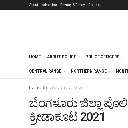
About
Advertise
Privacy & Policy
Contact
HOME
ABOUT POLICE
POLICE OFFICERS
CENTRAL RANGE
NORTHERN RANGE
NORT
Home
Bengaluru District Police
ಬೆಂಗಳೂರು ಜಿಲ್ಲಾ ಪೊಲ
ಕ್ರೀಡಾಕೂಟ 2021