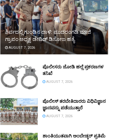
ಶಿರ್ವದಲ್ಲಿ ಗುಂಡಿನ ದಾಳಿ: ಮುದರಂಗಡಿ ಮಾಜಿ
ಗ್ರಾಪಂ ಅಧ್ಯಕ್ಷ ಡೇವಿಡ್ ಡಿಸೋಜ ಹತ್ಯೆ
AUGUST 7, 2026
ಪೊಲೀಸರು ಜೋಡಿ ಹಲ್ಲೆ ಪ್ರಕರಣಗಳ
ತನಿಖೆ
AUGUST 7, 2026
ಪೊಲೀಸ್ ತರಬೇತಿದಾರರು ವಿಧಿವಿಜ್ಞಾನ
ಜ್ಞಾನವನ್ನು ಪಡೆಯುತ್ತಾರೆ
AUGUST 7, 2026
ಶಾಂತಿಯುತವಾಗಿ ಅಂಬೇಡ್ಕರ್ ಪ್ರತಿಮೆ