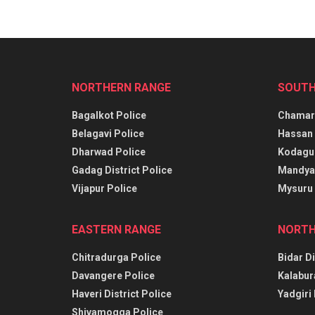
NORTHERN RANGE
SOUTH
Bagalkot Police
Chamara
Belagavi Police
Hassan 
Dharwad Police
Kodagu 
Gadag District Police
Mandya 
Vijapur Police
Mysuru 
EASTERN RANGE
NORTH
Chitradurga Police
Bidar Di
Davangere Police
Kalabur
Haveri District Police
Yadgiri 
Shivamogga Police