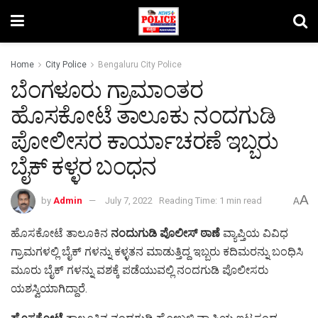
Home
City Police
Bengaluru City Police
ಬೆಂಗಳೂರು ಗ್ರಾಮಾಂತರ
ಹೊಸಕೋಟೆ ತಾಲೂಕು ನಂದಗುಡಿ
ಪೋಲೀಸರ ಕಾರ್ಯಾಚರಣೆ ಇಬ್ಬರು
ಬೈಕ್ ಕಳ್ಳರ ಬಂಧನ
A
by
Admin
July 7, 2022
Reading Time: 1 min read
A
ಹೊಸಕೋಟೆ ತಾಲೂಕಿನ
ನಂದುಗುಡಿ ಪೊಲೀಸ್ ಠಾಣೆ
ವ್ಯಾಪ್ತಿಯ ವಿವಿಧ
ಗ್ರಾಮಗಳಲ್ಲಿ ಬೈಕ್ ಗಳನ್ನು ಕಳ್ಳತನ ಮಾಡುತ್ತಿದ್ದ ಇಬ್ಬರು ಕದಿಮರನ್ನು ಬಂಧಿಸಿ
ಮೂರು ಬೈಕ್ ಗಳನ್ನು ವಶಕ್ಕೆ ಪಡೆಯುವಲ್ಲಿ ನಂದಗುಡಿ ಪೊಲೀಸರು
ಯಶಸ್ವಿಯಾಗಿದ್ದಾರೆ.