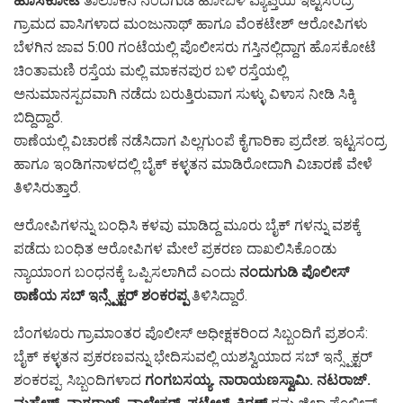
ಹೊಸಕೋಟೆ
ತಾಲೂಕಿನ ನಂದಗುಡಿ ಹೋಬಳಿ ವ್ಯಾಪ್ತಿಯ ಇಟ್ಟಸಂದ್ರ
ಗ್ರಾಮದ ವಾಸಿಗಳಾದ ಮಂಜುನಾಥ್ ಹಾಗೂ ವೆಂಕಟೇಶ್ ಆರೋಪಿಗಳು
ಬೆಳಗಿನ ಜಾವ 5:00 ಗಂಟೆಯಲ್ಲಿ ಪೊಲೀಸರು ಗಸ್ತಿನಲ್ಲಿದ್ದಾಗ ಹೊಸಕೋಟೆ
ಚಿಂತಾಮಣಿ ರಸ್ತೆಯ ಮಲ್ಲಿ ಮಾಕನಪುರ ಬಳಿ ರಸ್ತೆಯಲ್ಲಿ
ಅನುಮಾನಸ್ಪದವಾಗಿ ನಡೆದು ಬರುತ್ತಿರುವಾಗ ಸುಳ್ಳು ವಿಳಾಸ ನೀಡಿ ಸಿಕ್ಕಿ
ಬಿದ್ದಿದ್ದಾರೆ.
ಠಾಣೆಯಲ್ಲಿ ವಿಚಾರಣೆ ನಡೆಸಿದಾಗ ಪಿಲ್ಲಗುಂಪೆ ಕೈಗಾರಿಕಾ ಪ್ರದೇಶ. ಇಟ್ಟಸಂದ್ರ
ಹಾಗೂ ಇಂಡಿಗನಾಳದಲ್ಲಿ ಬೈಕ್ ಕಳ್ಳತನ ಮಾಡಿರೋದಾಗಿ ವಿಚಾರಣೆ ವೇಳೆ
ತಿಳಿಸಿರುತ್ತಾರೆ.
ಆರೋಪಿಗಳನ್ನು ಬಂಧಿಸಿ ಕಳವು ಮಾಡಿದ್ದ ಮೂರು ಬೈಕ್ ಗಳನ್ನು ವಶಕ್ಕೆ
ಪಡೆದು ಬಂಧಿತ ಆರೋಪಿಗಳ ಮೇಲೆ ಪ್ರಕರಣ ದಾಖಲಿಸಿಕೊಂಡು
ನ್ಯಾಯಾಂಗ ಬಂಧನಕ್ಕೆ ಒಪ್ಪಿಸಲಾಗಿದೆ ಎಂದು
ನಂದುಗುಡಿ ಪೊಲೀಸ್
ಠಾಣೆಯ ಸಬ್ ಇನ್ಸ್ಪೆಕ್ಟರ್ ಶಂಕರಪ್ಪ
ತಿಳಿಸಿದ್ದಾರೆ.
ಬೆಂಗಳೂರು ಗ್ರಾಮಾಂತರ ಪೊಲೀಸ್ ಅಧೀಕ್ಷಕರಿಂದ ಸಿಬ್ಬಂದಿಗೆ ಪ್ರಶಂಸೆ:
ಬೈಕ್ ಕಳ್ಳತನ ಪ್ರಕರಣವನ್ನು ಭೇದಿಸುವಲ್ಲಿ ಯಶಸ್ವಿಯಾದ ಸಬ್ ಇನ್ಸ್ಪೆಕ್ಟರ್
ಶಂಕರಪ್ಪ. ಸಿಬ್ಬಂದಿಗಳಾದ
ಗಂಗಬಸಯ್ಯ. ನಾರಾಯಣಸ್ವಾಮಿ. ನಟರಾಜ್.