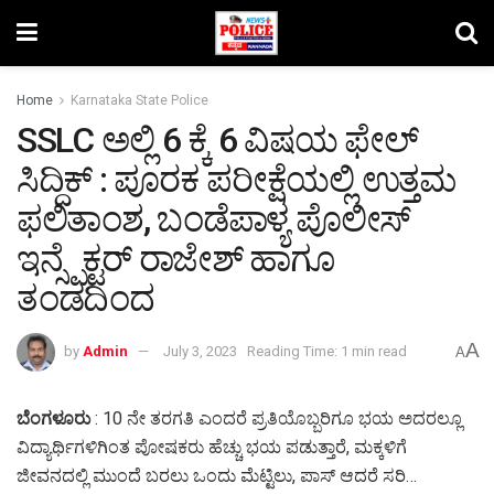
Home
Karnataka State Police
SSLC ಅಲ್ಲಿ 6 ಕ್ಕೆ 6 ವಿಷಯ ಫೇಲ್
ಸಿದ್ದಿಕ್ : ಪೂರಕ ಪರೀಕ್ಷೆಯಲ್ಲಿ ಉತ್ತಮ
ಫಲಿತಾಂಶ, ಬಂಡೆಪಾಳ್ಯ ಪೊಲೀಸ್
ಇನ್ಸ್ಪೆಕ್ಟರ್ ರಾಜೇಶ್ ಹಾಗೂ
ತಂಡದಿಂದ
A
by
Admin
July 3, 2023
Reading Time: 1 min read
A
ಬೆಂಗಳೂರು
: 10 ನೇ ತರಗತಿ ಎಂದರೆ ಪ್ರತಿಯೊಬ್ಬರಿಗೂ ಭಯ ಅದರಲ್ಲೂ
ವಿದ್ಯಾರ್ಥಿಗಳಿಗಿಂತ ಪೋಷಕರು ಹೆಚ್ಚು ಭಯ ಪಡುತ್ತಾರೆ, ಮಕ್ಕಳಿಗೆ
ಜೀವನದಲ್ಲಿ ಮುಂದೆ ಬರಲು ಒಂದು ಮೆಟ್ಟಿಲು, ಪಾಸ್ ಆದರೆ ಸರಿ…