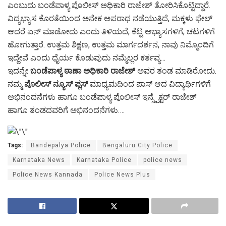
ಎಂಬುದು ಬಂಡೆಪಾಳ್ಯ ಪೊಲೀಸ್ ಅಧಿಕಾರಿ ರಾಜೇಶ್ ತೋರಿಸಿಕೊಟ್ಟಿದ್ದಾರೆ.
ವಿದ್ಯಭ್ಯಾಸ ಕೊರತೆಯಿಂದ ಅನೇಕ ಅಪರಾಧ ನಡೆಯುತ್ತಿದೆ, ಮಕ್ಕಳು ಫೇಲ್
ಆದರೆ ಏನ್ ಮಾಡೋದು ಎಂದು ತಿಳಿಯದೆ, ಕೆಟ್ಟ ಅಭ್ಯಾಸಗಳಿಗೆ, ಚಟಗಳಿಗೆ
ಹೋಗುತ್ತಾರೆ. ಉತ್ತಮ ಶಿಕ್ಷಣ, ಉತ್ತಮ ಮಾರ್ಗದರ್ಶನ, ನಾವು ನಿಮ್ಮೊಂದಿಗೆ
ಇದ್ದೇವೆ ಎಂದು ಧೈರ್ಯ ಕೊಡುವುದು ನಮ್ಮೆಲ್ಲರ ಕರ್ತವ್ಯ…
ಇದನ್ನೇ
ಬಂಡೆಪಾಳ್ಯ ಠಾಣಾ ಅಧಿಕಾರಿ ರಾಜೇಶ್
ಅವರ ತಂಡ ಮಾಡಿರೋದು.
ನಮ್ಮ
ಪೊಲೀಸ್ ನ್ಯೂಸ್ ಪ್ಲಸ್
ಮಾಧ್ಯಮದಿಂದ ಪಾಸ್ ಆದ ವಿದ್ಯಾರ್ಥಿಗಳಿಗೆ
ಅಭಿನಂದನೆಗಳು ಹಾಗೂ ಬಂಡೆಪಾಳ್ಯ ಪೊಲೀಸ್ ಇನ್ಸ್ಪೆಕ್ಟರ್ ರಾಜೇಶ್
ಹಾಗೂ ತಂಡದವರಿಗೆ ಅಭಿನಂದನೆಗಳು….
Tags:
Bandepalya Police
Bengaluru City Police
Karnataka News
Karnataka Police
police news
Police News Kannada
Police News Plus