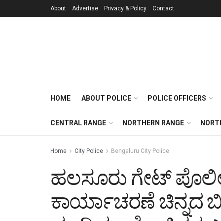
About
Advertise
Privacy & Policy
Contact
HOME
ABOUT POLICE
POLICE OFFICERS
CENTRAL RANGE
NORTHERN RANGE
NORT
Home
City Police
Bengaluru City Police
ಹಲಸೂರು ಗೇಟ್ ಪೊಲೀಸ
ಕಾರ್ಯಾಚರಣೆ ಚಿನ್ನದ ಬಿಸ