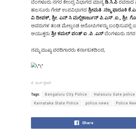
ಬೆಂಗಳೂರು ನಗರ ಕೇಂದ್ರ ವಿಭಾಗದ ಮಾನ್ಯ
ಡಿ.ಸಿ.ಪಿ
ರವರಾದ
ಹಲಸೂರು ಗೇಟ್ ಉಪವಿಭಾಗದ
ಶ್ರೀಮತಿ .ನಜ್ಮ ಫಾರೂಕಿ ಕೆ.
ವಿ ದೀಪಕ್
, ಶ್ರೀ. ಎನ್ ಸಿ ಮಲ್ಲಿಕಾರ್ಜುನ್ ಪಿ.ಎಸ್ .ಐ., ಶ್ರೀ.
ಅವರುಗಳ ತಂಡ ಮೇಲ್ಕಂಡ ಆರೋಪಿಗಳನ್ನು ಬಂಧಿಸುವಲ್ಲಿ ಯಶ
ಆಯುಕ್ತರು
ಶ್ರೀ ಕಮಲ್ ಪಂತ್ ಐ .ಪಿ .ಎಸ್
ಬೆಂಗಳೂರು
ನಗರ ಮ
ನಮ್ಮ ಮುಖ್ಯ ವರದಿಗಾರರು ಕರ್ನಾಟಕದಿಂದ,
ಜೆ .ಜಾನ್ ಪ್ರೇಮ್
Tags:
Bengaluru City Police
Halasuru Gate police
Karnataka State Police
police news
Police Ne
Share