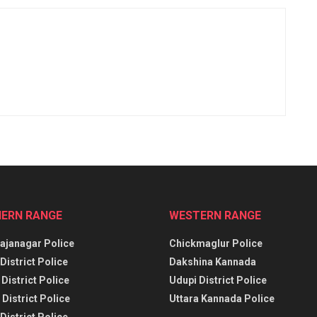
ERN RANGE
WESTERN RANGE
janagar Police
Chickmaglur Police
District Police
Dakshina Kannada
District Police
Udupi District Police
District Police
Uttara Kannada Police
District Police