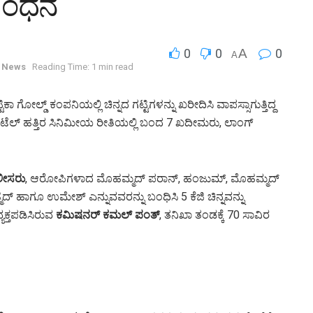
ಬಂಧನ
0
0
A
0
A
t News
Reading Time: 1 min read
ೋಲ್ಡ್ ಕಂಪನಿಯಲ್ಲಿ ಚಿನ್ನದ ಗಟ್ಟಿಗಳನ್ನು ಖರೀದಿಸಿ ವಾಪಸ್ಸಾಗುತ್ತಿದ್ದ
ಟೆಲ್ ಹತ್ತಿರ ಸಿನಿಮೀಯ ರೀತಿಯಲ್ಲಿ ಬಂದ 7 ಖದೀಮರು, ಲಾಂಗ್
ಲೀಸರು
, ಆರೋಪಿಗಳಾದ ಮೊಹಮ್ಮದ್ ಪರಾನ್, ಹಂಜುಮ್, ಮೊಹಮ್ಮದ್
್ ಹಾಗೂ ಉಮೇಶ್ ಎನ್ನುವವರನ್ನು ಬಂಧಿಸಿ 5 ಕೆಜಿ ಚಿನ್ನವನ್ನು
ಯಕ್ತಪಡಿಸಿರುವ
ಕಮಿಷನರ್
ಕಮಲ್ ಪಂತ್
, ತನಿಖಾ ತಂಡಕ್ಕೆ 70 ಸಾವಿರ