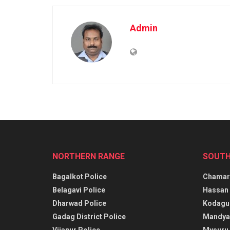
Admin
NORTHERN RANGE
SOUTH
Bagalkot Police
Chamara
Belagavi Police
Hassan 
Dharwad Police
Kodagu 
Gadag District Police
Mandya 
Vijapur Police
Mysuru 