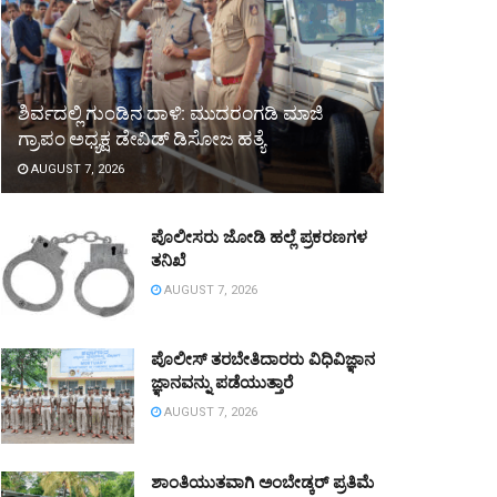
ಶಿರ್ವದಲ್ಲಿ ಗುಂಡಿನ ದಾಳಿ: ಮುದರಂಗಡಿ ಮಾಜಿ
ಗ್ರಾಪಂ ಅಧ್ಯಕ್ಷ ಡೇವಿಡ್ ಡಿಸೋಜ ಹತ್ಯೆ
AUGUST 7, 2026
ಪೊಲೀಸರು ಜೋಡಿ ಹಲ್ಲೆ ಪ್ರಕರಣಗಳ
ತನಿಖೆ
AUGUST 7, 2026
ಪೊಲೀಸ್ ತರಬೇತಿದಾರರು ವಿಧಿವಿಜ್ಞಾನ
ಜ್ಞಾನವನ್ನು ಪಡೆಯುತ್ತಾರೆ
AUGUST 7, 2026
ಶಾಂತಿಯುತವಾಗಿ ಅಂಬೇಡ್ಕರ್ ಪ್ರತಿಮೆ