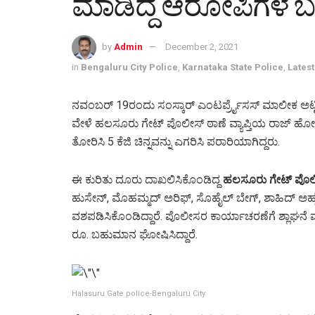
ಮಾಡಿದ್ದ ಆರೋಪಿಗಳ 
by
Admin
December 2, 2021
in
Bengaluru City Police
,
Karnataka State Police
,
Lates
ನವಂಬರ್ 19ರಂದು ಸಂಸ್ಕಾರ್ ಎಂಟರ್ಪ್ರೈಸಸ್ ಮಾಲೀಕ ಅಟ್ಟಿಕಾ ಗ
ವೇಳೆ ಹಲಸೂರು ಗೇಟ್ ಪೊಲೀಸ್ ಠಾಣೆ ವ್ಯಾಪ್ತಿಯ ರಾಜ್ ಹೋ
ತೋರಿಸಿ 5 ಕೆಜಿ ಚಿನ್ನವನ್ನು ಎಗರಿಸಿ ಪರಾರಿಯಾಗಿದ್ದರು.
ಈ ಕುರಿತು ದೂರು ದಾಖಲಿಸಿಕೊಂಡಿದ್ದ
ಹಲಸೂರು ಗೇಟ್ ಪೊ
ಹುಸೇನ್, ಮೊಹಮ್ಮದ್ ಅರಿಫ್, ಸೊಹೈಲ್ ಬೇಗ್, ಶಾಹಿದ್ ಅಹ್ಮದ
ವಶಪಡಿಸಿಕೊಂಡಿದ್ದಾರೆ. ಪೊಲೀಸರ ಕಾರ್ಯಾಚರಣೆಗೆ ಶ್ಲಾಘನೆ ವ್
ರೂ. ಬಹುಮಾನ ಘೋಷಿಸಿದ್ದಾರೆ.
Halasuru Gate police-Bengaluru City