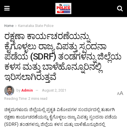
Home
Karnataka State Police
ರಕ್ಷಣಾ ಕಾರ್ಯಚರಣೆಯನ್ನು
ಕೈಗೊಳ್ಳಲು ರಾಜ್ಯ ವಿಪತ್ತು ಸ್ಪಂದನಾ
ಪಡೆಯ (SDRF) ತಂಡಗಳನ್ನು ಜಿಲ್ಲೆಯ
ಕಳಸ ಮತ್ತು ಬಾಳೆಹೊನ್ನೂರಿನಲ್ಲಿ
ಇರಿಸಲಾಗಿರುತ್ತವೆ
by
Admin
August 2, 2021
A
A
Reading Time: 2 mins read
ಚಿಕ್ಕಮಗಳೂರು ಜಿಲ್ಲೆಯಲ್ಲಿ ಪ್ರಕೃತಿ ವಿಕೋಪಗಳ ಸಂದರ್ಭದಲ್ಲಿ ತುರ್ತಾಗಿ
ರಕ್ಷಣಾ ಕಾರ್ಯಚರಣೆಯನ್ನು ಕೈಗೊಳ್ಳಲು ರಾಜ್ಯ ವಿಪತ್ತು ಸ್ಪಂದನಾ ಪಡೆಯ
(SDRF) ತಂಡಗಳನ್ನು ಜಿಲ್ಲೆಯ ಕಳಸ ಮತ್ತು ಬಾಳೆಹೊನ್ನೂರಿನಲ್ಲಿ