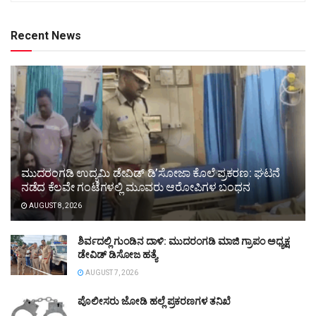
Recent News
ಮುದರಂಗಡಿ ಉದ್ಯಮಿ ಡೇವಿಡ್ ಡಿ’ಸೋಜಾ ಕೊಲೆ ಪ್ರಕರಣ: ಘಟನೆ
ನಡೆದ ಕೆಲವೇ ಗಂಟೆಗಳಲ್ಲಿ ಮೂವರು ಆರೋಪಿಗಳ ಬಂಧನ
AUGUST 8, 2026
ಶಿರ್ವದಲ್ಲಿ ಗುಂಡಿನ ದಾಳಿ: ಮುದರಂಗಡಿ ಮಾಜಿ ಗ್ರಾಪಂ ಅಧ್ಯಕ್ಷ
ಡೇವಿಡ್ ಡಿಸೋಜ ಹತ್ಯೆ
AUGUST 7, 2026
ಪೊಲೀಸರು ಜೋಡಿ ಹಲ್ಲೆ ಪ್ರಕರಣಗಳ ತನಿಖೆ