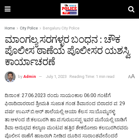
Home
City Police
Bengaluru City Police
ಮಾಂಗಲ್ಯ ಸರಗಳ್ಳರ ಬಂಧನ : ಚೌಕ
ಪೊಲೀಸ ಠಾಣೆಯ ಪೊಲೀಸರ ಯಶಸ್ವಿ
ಕಾರ್ಯಾಚರಣೆ
A
by
Admin
July 1, 2023
Reading Time: 1 min read
A
ದಿನಾಂಕ: 27.06.2023 ರಂದು ಸಾಯಂಕಾಲ 06:00 ಗಂಟೆಗೆ
ಫಿರಾದಿದಾರರಾದ ಶ್ರೀಮತಿ ಸುಜಾತ ಗಂಡ ಶಿವಾನಂದ ಬಿರಾದರ ವ: 29
ವರ್ಷ ಉಎಸ್.ಬಿ.ಆರ್ ಶಾಲೆಯಲ್ಲಿ ಆಯಾ ಕೆಲಸ ಸಾ:ಬೊಮ್ಮನಳ್ಳಿ
ತಾ:ಆಳಂದ ಜಿ:ಕಲಬುರಗಿ ಹಾ.ವ:ಗುರುಬಸಪ್ಪ ಇವರ ಮನೆಯಲ್ಲಿ ಬಾಡಿಗೆ
ಶಿವಾ ಅನುಭವ ಕಲ್ಯಾಣ ಮಂಟಪ ಹತ್ತಿರ ಶೇಕರೋಜಾ ಕಲಬುರಗಿರವರು
ಪೊಲೀಸ ಠಾಣೆಗೆ ಹಾಜರಾಗಿ ನೀಡಿದ ದೂರಿನ ಸಾರಾಂಶವೇನೆಂದರೆ