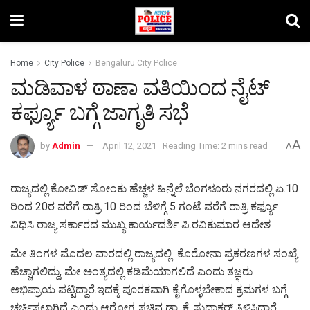
Home
City Police
Bengaluru City Police
ಮಡಿವಾಳ ಠಾಣಾ ವತಿಯಿಂದ ನೈಟ್
ಕರ್ಫ್ಯೂ ಬಗ್ಗೆ ಜಾಗೃತಿ ಸಭೆ
A
by
Admin
April 12, 2021
Reading Time: 2 mins read
A
ರಾಜ್ಯದಲ್ಲಿ ಕೋವಿಡ್ ಸೋಂಕು ಹೆಚ್ಚಳ ಹಿನ್ನೆಲೆ ಬೆಂಗಳೂರು ನಗರದಲ್ಲಿ ಏ.10
ರಿಂದ‌ 20ರ ವರೆಗೆ ರಾತ್ರಿ 10 ರಿಂದ ಬೆಳಿಗ್ಗೆ 5 ಗಂಟೆ ವರೆಗೆ ರಾತ್ರಿ ಕರ್ಫ್ಯೂ
ವಿಧಿಸಿ ರಾಜ್ಯ ಸರ್ಕಾರದ ಮುಖ್ಯ ಕಾರ್ಯದರ್ಶಿ ಪಿ.ರವಿಕುಮಾರ ಆದೇಶ
ಮೇ ತಿಂಗಳ ಮೊದಲ ವಾರದಲ್ಲಿ ರಾಜ್ಯದಲ್ಲಿ ಕೊರೋನಾ ಪ್ರಕರಣಗಳ ಸಂಖ್ಯೆ
ಹೆಚ್ಚಾಗಲಿದ್ದು, ಮೇ ಅಂತ್ಯದಲ್ಲಿ ಕಡಿಮೆಯಾಗಲಿದೆ ಎಂದು ತಜ್ಞರು
ಅಭಿಪ್ರಾಯ ಪಟ್ಟಿದ್ದಾರೆ.ಇದಕ್ಕೆ ಪೂರಕವಾಗಿ ಕೈಗೊಳ್ಳಬೇಕಾದ ಕ್ರಮಗಳ ಬಗ್ಗೆ
ಚರ್ಚಿಸಲಾಗಿದೆ ಎಂದು ಆರೋಗ್ಯ ಸಚಿವ ಡಾ. ಕೆ. ಸುಧಾಕರ್ ತಿಳಿಸಿದ್ದಾರೆ.