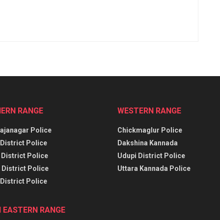
ERN RANGE
WESTERN RANGE
janagar Police
Chickmaglur Police
District Police
Dakshina Kannada
District Police
Udupi District Police
District Police
Uttara Kannada Police
District Police
 EASTERN RANGE