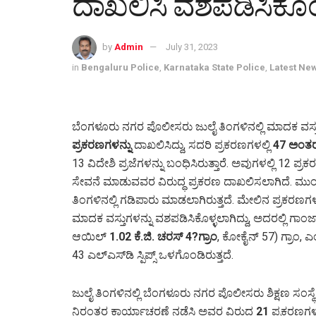
ದಾಖಲಿಸಿ ವಶಪಡಿಸಿಕೊಂ
by
Admin
July 31, 2023
in
Bengaluru Police
,
Karnataka State Police
,
Latest Ne
ಬೆಂಗಳೂರು ನಗರ ಪೊಲೀಸರು ಜುಲೈ ತಿಂಗಳಿನಲ್ಲಿ ಮಾದಕ ವಸ್
ಪ್ರಕರಣಗಳನ್ನು
ದಾಖಲಿಸಿದ್ದು, ಸದರಿ ಪ್ರಕರಣಗಳಲ್ಲಿ
47 ಅಂತರ
13 ವಿದೇಶಿ ಪ್ರಜೆಗಳನ್ನು ಬಂಧಿಸಿರುತ್ತಾರೆ. ಅವುಗಳಲ್ಲಿ 12 ಪ್
ಸೇವನೆ ಮಾಡುವವರ ವಿರುದ್ಧ ಪ್ರಕರಣ ದಾಖಲಿಸಲಾಗಿದೆ. ಮುಂದು
ತಿಂಗಳಿನಲ್ಲಿ ಗಡಿಪಾರು ಮಾಡಲಾಗಿರುತ್ತದೆ. ಮೇಲಿನ ಪ್ರಕರಣಗ
ಮಾದಕ ವಸ್ತುಗಳನ್ನು ವಶಪಡಿಸಿಕೊಳ್ಳಲಾಗಿದ್ದು, ಅದರಲ್ಲಿ ಗಾಂಜಾ
ಆಯಿಲ್
1.02 ಕೆ.ಜಿ. ಚರಸ್ 4?ಗ್ರಾಂ
, ಕೋಕೈನ್ 57) ಗ್ರಾಂ, 
43 ಎಲ್‌ಎಸ್‌ಡಿ ಸ್ಪಿಪ್ಸ್ ಒಳಗೊಂಡಿರುತ್ತದೆ.
ಜುಲೈ ತಿಂಗಳಿನಲ್ಲಿ ಬೆಂಗಳೂರು ನಗರ ಪೊಲೀಸರು ಶಿಕ್ಷಣ ಸಂಸ್
ನಿರಂತರ ಕಾರ್ಯಾಚರಣೆ ನಡೆಸಿ ಅವರ ವಿರುದ್ಧ
21
ಪ್ರಕರಣಗಳನ್