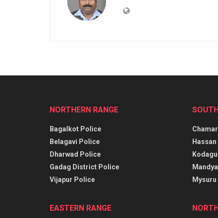
NORTHERN RANGE
SOUTH
Bagalkot Police
Chamara
Belagavi Police
Hassan 
Dharwad Police
Kodagu 
Gadag District Police
Mandya 
Vijapur Police
Mysuru 
EASTERN RANGE
NORTH