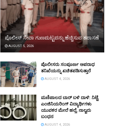
ಪೊಲೀಸ್ ಸೇವಾ ಗುಣಮಟ್ಟವನ್ನು ಹೆಚ್ಚಿಸುವ ತಪಾಸಣೆ
AUGUST 5, 2026
ಪೊಲೀಸರು ಸಂಪೂರ್ಣ ಅಪರಾಧ
ತನಿಖೆಯನ್ನು ಖಚಿತಪಡಿಸುತ್ತಾರೆ
AUGUST 4, 2026
ಮಣಿಪಾಲದ ಬಾರ್ ಬಳಿ ದಾಳಿ: ನಿಟ್ಟೆ
ಎಂಜಿನಿಯರಿಂಗ್ ವಿದ್ಯಾರ್ಥಿಗಳು
ಯುವಕರ ಮೇಲೆ ಹಲ್ಲೆ, ನಾಲ್ವರು
ಬಂಧನ
AUGUST 4, 2026