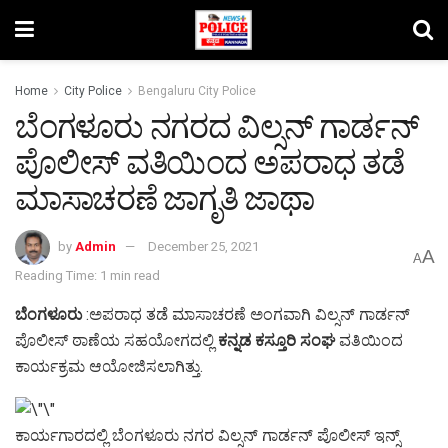
Home
City Police
Bengaluru City Police
ಬೆಂಗಳೂರು ನಗರದ ವಿಲ್ಸನ್ ಗಾರ್ಡನ್
ಪೊಲೀಸ್ ವತಿಯಿಂದ ಅಪರಾಧ ತಡೆ
ಮಾಸಾಚರಣೆ ಜಾಗೃತಿ ಜಾಥಾ
by
Admin
December 25, 2021
A
A
Reading Time: 1 min read
ಬೆಂಗಳೂರು
:ಅಪರಾಧ ತಡೆ ಮಾಸಾಚರಣೆ ಅಂಗವಾಗಿ ವಿಲ್ಸನ್ ಗಾರ್ಡನ್
ಪೊಲೀಸ್ ಠಾಣೆಯ ಸಹಯೋಗದಲ್ಲಿ
ಕನ್ನಡ ಕಸ್ತೂರಿ ಸಂಘ
ವತಿಯಿಂದ
ಕಾರ್ಯಕ್ರಮ ಆಯೋಜಿಸಲಾಗಿತ್ತು.
ಕಾರ್ಯಗಾರದಲ್ಲಿ ಬೆಂಗಳೂರು ನಗರ ವಿಲ್ಸನ್ ಗಾರ್ಡನ್ ಪೊಲೀಸ್ ಇನ್ಸ್