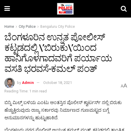
Home
City Police
Bengaluru City Police
ಬೆಂಗಳೂರಿನ ಉನ್ನತ ಪೋಲೀಸ್
ಕಟ್ಟಡದಲ್ಲಿ \’ಬಿರುಕು\’ಯಿಂದ
ಹಾನಿಗೊಳಗಾದವರಿಗೆ ಪರ್ಯಾಯ
ವಸತಿ ಭರವಸೆ-ಕಮಲ್ ಪಂತ್
by
Admin
October 18, 2021
A
A
Reading Time: 1 min read
ಬಿನ್ನಿ ಮಿಲ್ಸ್ ಬಳಿಯ ಎಂಟು ಅಂತಸ್ತಿನ ಪೊಲೀಸ್ ಕ್ವಾರ್ಟರ್ಸ್ ನಲ್ಲಿ ಬಿರುಕು
ಹೆಚ್ಚುತ್ತಿರುವುದು ರಾಜ್ಯ ಸರ್ಕಾರವು ನಿರ್ಮಾಣದ ಗುಣಮಟ್ಟದ ಬಗ್ಗೆ
ಅನುಮಾನಗಳನ್ನು ಹುಟ್ಟುಹಾಕಿದೆ.
ಬೆಂಗಳೂರು ನಗರ ಪೊಲೀಸ್ ಆಯುಕ್ತ ಕಮಲ್ ಪಂತ್, ಕಟ್ಟಡದಲ್ಲಿ ತಾಂತ್ರಿಕ