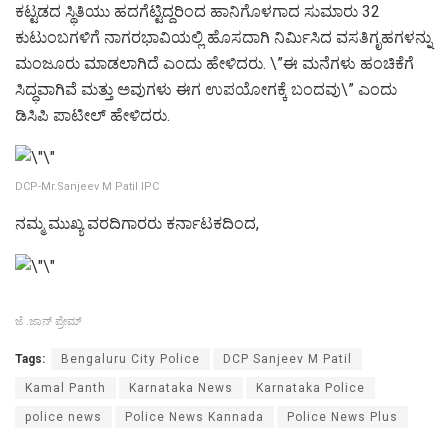
ಕಟ್ಟಡದ ಸ್ಥಿತಿಯು ಹದಗೆಟ್ಟಿದ್ದರಿಂದ ಹಾನಿಗೊಳಗಾದ ಸುಮಾರು 32
ಕುಟುಂಬಗಳಿಗೆ ನಾಗರಭಾವಿಯಲ್ಲಿ ಹೊಸದಾಗಿ ನಿರ್ಮಿಸಿದ ವಸತಿಗೃಹಗಳನ್ನು
ಮಂಜೂರು ಮಾಡಲಾಗಿದೆ ಎಂದು ಹೇಳಿದರು. \”ಈ ಮನೆಗಳು ಹಂಚಿಕೆಗೆ
ಸಿದ್ಧವಾಗಿವೆ ಮತ್ತು ಅವುಗಳು ಈಗ ಉಪಯೋಗಕ್ಕೆ ಬಂದವು\” ಎಂದು
ಡಿಸಿಪಿ ಪಾಟೀಲ್ ಹೇಳಿದರು.
DCP-Mr.Sanjeev M Patil IPC
ನಮ್ಮ ಮುಖ್ಯ ವರದಿಗಾರರು ಕರ್ನಾಟಕದಿಂದ,
ಜೆ .ಜಾನ್ ಪ್ರೇಮ್
Tags:
Bengaluru City Police
DCP Sanjeev M Patil
Kamal Panth
Karnataka News
Karnataka Police
police news
Police News Kannada
Police News Plus