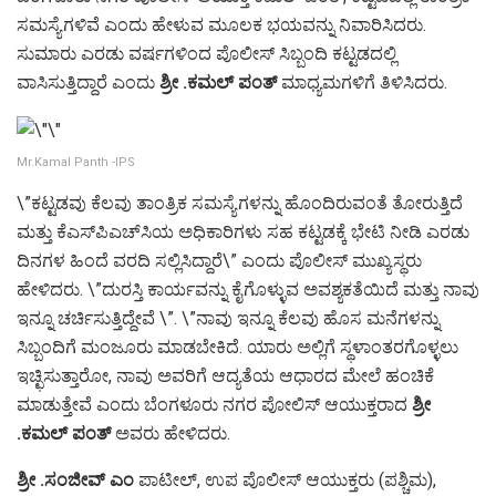
ಸಮಸ್ಯೆಗಳಿವೆ ಎಂದು ಹೇಳುವ ಮೂಲಕ ಭಯವನ್ನು ನಿವಾರಿಸಿದರು.
ಸುಮಾರು ಎರಡು ವರ್ಷಗಳಿಂದ ಪೊಲೀಸ್ ಸಿಬ್ಬಂದಿ ಕಟ್ಟಡದಲ್ಲಿ
ವಾಸಿಸುತ್ತಿದ್ದಾರೆ ಎಂದು
ಶ್ರೀ .ಕಮಲ್ ಪಂತ್
ಮಾಧ್ಯಮಗಳಿಗೆ ತಿಳಿಸಿದರು.
Mr.Kamal Panth -IPS
\”ಕಟ್ಟಡವು ಕೆಲವು ತಾಂತ್ರಿಕ ಸಮಸ್ಯೆಗಳನ್ನು ಹೊಂದಿರುವಂತೆ ತೋರುತ್ತಿದೆ
ಮತ್ತು ಕೆಎಸ್‌ಪಿಎಚ್‌ಸಿಯ ಅಧಿಕಾರಿಗಳು ಸಹ ಕಟ್ಟಡಕ್ಕೆ ಭೇಟಿ ನೀಡಿ ಎರಡು
ದಿನಗಳ ಹಿಂದೆ ವರದಿ ಸಲ್ಲಿಸಿದ್ದಾರೆ\” ಎಂದು ಪೊಲೀಸ್ ಮುಖ್ಯಸ್ಥರು
ಹೇಳಿದರು. \”ದುರಸ್ತಿ ಕಾರ್ಯವನ್ನು ಕೈಗೊಳ್ಳುವ ಅವಶ್ಯಕತೆಯಿದೆ ಮತ್ತು ನಾವು
ಇನ್ನೂ ಚರ್ಚಿಸುತ್ತಿದ್ದೇವೆ \”. \”ನಾವು ಇನ್ನೂ ಕೆಲವು ಹೊಸ ಮನೆಗಳನ್ನು
ಸಿಬ್ಬಂದಿಗೆ ಮಂಜೂರು ಮಾಡಬೇಕಿದೆ. ಯಾರು ಅಲ್ಲಿಗೆ ಸ್ಥಳಾಂತರಗೊಳ್ಳಲು
ಇಚ್ಛಿಸುತ್ತಾರೋ, ನಾವು ಅವರಿಗೆ ಆದ್ಯತೆಯ ಆಧಾರದ ಮೇಲೆ ಹಂಚಿಕೆ
ಮಾಡುತ್ತೇವೆ ಎಂದು ಬೆಂಗಳೂರು ನಗರ ಪೋಲಿಸ್ ಆಯುಕ್ತರಾದ
ಶ್ರೀ
.ಕಮಲ್ ಪಂತ್
ಅವರು ಹೇಳಿದರು.
ಶ್ರೀ .ಸಂಜೀವ್ ಎಂ
ಪಾಟೀಲ್, ಉಪ ಪೊಲೀಸ್ ಆಯುಕ್ತರು (ಪಶ್ಚಿಮ),