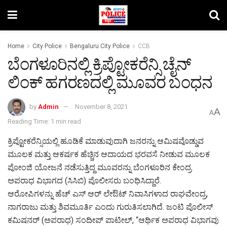
Home
City Police
Bengaluru City Police
CCB
ಬೆಂಗಳೂರಿನಲ್ಲಿ ಕ್ರಿಪ್ಟೋಕರೆನ್ಸಿ ಚೈನ್
ಲಿಂಕ್ ಹಗರಣದಲ್ಲಿ ಮೂವರ ಬಂಧನ
by
Admin
November 8, 2021
A
A
Reading Time: 1 min read
ಕ್ರಿಪ್ಟೋಕರೆನ್ಸಿಯಲ್ಲಿ ಹೂಡಿಕೆ ಮಾಡುವುದಾಗಿ ಜನರನ್ನು ಆಮಿಷವೊಡ್ಡುವ
ಮೂಲಕ ಮತ್ತು ಆಕರ್ಷಕ ಹೆಚ್ಚಿನ ಆದಾಯದ ಭರವಸೆ ನೀಡುವ ಮೂಲಕ
ಪೋಂಜಿ ಯೋಜನೆ ನಡೆಸುತ್ತಿದ್ದ ಮೂವರನ್ನು ಬೆಂಗಳೂರಿನ ಕೇಂದ್ರ
ಅಪರಾಧ ವಿಭಾಗದ (ಸಿಸಿಬಿ) ಪೊಲೀಸರು ಬಂಧಿಸಿದ್ದಾರೆ.
ಆರೋಪಿಗಳನ್ನು ಹೆಚ್ ಎಸ್ ಆರ್ ಲೇಔಟ್ ನಿವಾಸಿಗಳಾದ ರಾಘವೇಂದ್ರ,
ನಾಗರಾಜು ಮತ್ತು ಶಿವಮೂರ್ತಿ ಎಂದು ಗುರುತಿಸಲಾಗಿದೆ. ಜಂಟಿ ಪೊಲೀಸ್
ಕಮಿಷನರ್ (ಅಪರಾಧ) ಸಂದೀಪ್ ಪಾಟೀಲ್, “ಆರ್ಥಿಕ ಅಪರಾಧ ವಿಭಾಗವು