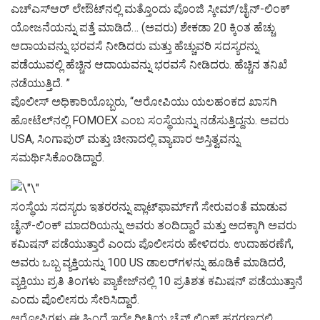
ಎಚ್‌ಎಸ್‌ಆರ್
ಲೇಔಟ್‌ನಲ್ಲಿ ಮತ್ತೊಂದು ಪೊಂಜಿ ಸ್ಕೀಮ್/ಚೈನ್-ಲಿಂಕ್
ಯೋಜನೆಯನ್ನು ಪತ್ತೆ ಮಾಡಿದೆ… (ಅವರು) ಶೇಕಡಾ 20 ಕ್ಕಿಂತ ಹೆಚ್ಚು
ಆದಾಯವನ್ನು ಭರವಸೆ ನೀಡಿದರು ಮತ್ತು ಹೆಚ್ಚುವರಿ ಸದಸ್ಯರನ್ನು
ಪಡೆಯುವಲ್ಲಿ ಹೆಚ್ಚಿನ ಆದಾಯವನ್ನು ಭರವಸೆ ನೀಡಿದರು. ಹೆಚ್ಚಿನ ತನಿಖೆ
ನಡೆಯುತ್ತಿದೆ. ”
ಪೊಲೀಸ್ ಅಧಿಕಾರಿಯೊಬ್ಬರು, “ಆರೋಪಿಯು ಯಲಹಂಕದ ಖಾಸಗಿ
ಹೋಟೆಲ್‌ನಲ್ಲಿ FOMOEX ಎಂಬ ಸಂಸ್ಥೆಯನ್ನು ನಡೆಸುತ್ತಿದ್ದನು. ಅವರು
USA, ಸಿಂಗಾಪುರ್ ಮತ್ತು ಚೀನಾದಲ್ಲಿ ವ್ಯಾಪಾರ ಅಸ್ತಿತ್ವವನ್ನು
ಸಮರ್ಥಿಸಿಕೊಂಡಿದ್ದಾರೆ.
ಸಂಸ್ಥೆಯ ಸದಸ್ಯರು ಇತರರನ್ನು ಪ್ಲಾಟ್‌ಫಾರ್ಮ್‌ಗೆ ಸೇರುವಂತೆ ಮಾಡುವ
ಚೈನ್-ಲಿಂಕ್ ಮಾದರಿಯನ್ನು ಅವರು ತಂದಿದ್ದಾರೆ ಮತ್ತು ಅದಕ್ಕಾಗಿ ಅವರು
ಕಮಿಷನ್ ಪಡೆಯುತ್ತಾರೆ ಎಂದು ಪೊಲೀಸರು ಹೇಳಿದರು. ಉದಾಹರಣೆಗೆ,
ಅವರು ಒಬ್ಬ ವ್ಯಕ್ತಿಯನ್ನು 100 US ಡಾಲರ್‌ಗಳನ್ನು ಹೂಡಿಕೆ ಮಾಡಿದರೆ,
ವ್ಯಕ್ತಿಯು ಪ್ರತಿ ತಿಂಗಳು ಪ್ಯಾಕೇಜ್‌ನಲ್ಲಿ 10 ಪ್ರತಿಶತ ಕಮಿಷನ್ ಪಡೆಯುತ್ತಾನೆ
ಎಂದು ಪೊಲೀಸರು ಸೇರಿಸಿದ್ದಾರೆ.
ಆರೋಪಿಗಳು ಈ ಹಿಂದೆ ಇದೇ ರೀತಿಯ ಚೈನ್ ಲಿಂಕ್ ಹಗರಣದಲ್ಲಿ