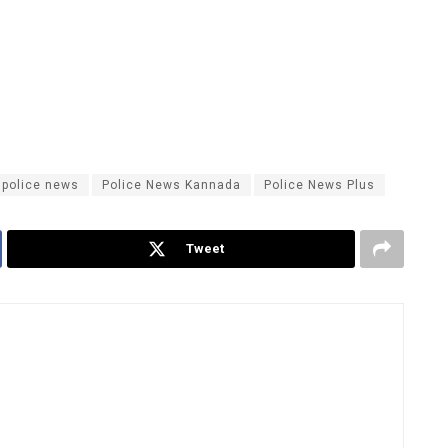
police news
Police News Kannada
Police News Plus
Tweet