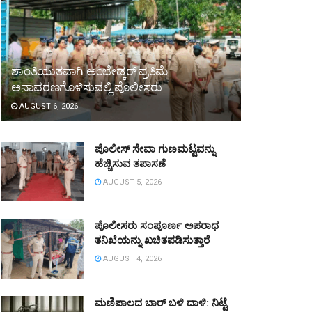
ಶಾಂತಿಯುತವಾಗಿ ಅಂಬೇಡ್ಕರ್ ಪ್ರತಿಮೆ
ಅನಾವರಣಗೊಳಿಸುವಲ್ಲಿ ಪೊಲೀಸರು
AUGUST 6, 2026
ಪೊಲೀಸ್ ಸೇವಾ ಗುಣಮಟ್ಟವನ್ನು
ಹೆಚ್ಚಿಸುವ ತಪಾಸಣೆ
AUGUST 5, 2026
ಪೊಲೀಸರು ಸಂಪೂರ್ಣ ಅಪರಾಧ
ತನಿಖೆಯನ್ನು ಖಚಿತಪಡಿಸುತ್ತಾರೆ
AUGUST 4, 2026
ಮಣಿಪಾಲದ ಬಾರ್ ಬಳಿ ದಾಳಿ: ನಿಟ್ಟೆ