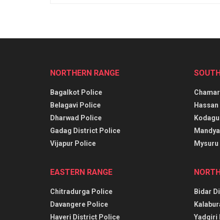
NORTHERN RANGE
SOUTH
Bagalkot Police
Chamara
Belagavi Police
Hassan 
Dharwad Police
Kodagu 
Gadag District Police
Mandya 
Vijapur Police
Mysuru 
EASTERN RANGE
NORTH
Chitradurga Police
Bidar Di
Davangere Police
Kalabur
Haveri District Police
Yadgiri 