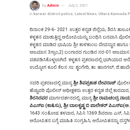
by
Admin
July 2, 2021
in
karwar district police
,
Latest News
,
Uttara Kannada P
ದಿನಾಂಕ 29-6- 2021 .ಉತ್ತರ ಕನ್ನಡ ಜಿಲ್ಲೆಯ, ಶಿರಸಿ ತಾಲೂಕಿ
ಕಳ್ಳತನ ಮಾಡುತ್ತಿದ್ದ ಆರೋಪಿಯನ್ನು ಬಂಧಿಸಿ ಬನವಾಸಿ ಪೊ
ಕಳ್ಳತನ ಮಾಡಿದ ಭಾಷಿಯ ಶ್ರೀ ಕಾಳಿಕಾಂಬ ದೇವಸ್ಥಾನ ಹಾಗೂ
ಅಜಮಾಸ 3ಗ್ರಾಂ,2) ಬಂಗಾರದ ಗುಂಡಿನ ಸರ-01 ಅಜಮಾಸ- 5 ಗ್
ವಶಪಡಿಸಿಕೊಳ್ಳಲಾಗಿದೆ. ಕಳ್ಳತನ ಪ್ರಕರಣದಲ್ಲಿ ಭಾಗಿಯಾದ ಆರ
ಉದ್ಯೋಗ ಕೂಲಿ ಕೆಲಸ ಸಾ: ಶೃಂಗೇರಿ, ತಾ: ಹಾನಗಲ್, ಜಿ:ಹಾವೇ
ಸದರಿ ಪ್ರಕರಣದಲ್ಲಿ ಮಾನ್ಯ
ಶ್ರೀ ಶಿವಪ್ರಕಾಶ ದೇವರಾಜ್
ಪೊಲೀಸ್
ಹೆಚ್ಚುವರಿ ಪೊಲೀಸ್ ಅಧೀಕ್ಷಕರು ಉತ್ತರ ಕನ್ನಡ ಜಿಲ್ಲೆ ಕಾರವಾರ
ಶಿರಸಿರವರ
ಮಾರ್ಗದರ್ಶನದಲ್ಲಿ, ಮಾನ್ಯ
ಶ್ರೀ ರಾಮಚಂದ್ರ ನಾ
ಪಿಎಸ್ಐ (ಕಾ&ಸು), ಶ್ರೀ ಬಾಲಕೃಷ್ಣ ಬಿ ಪಾಲೇಕರ್ ಪಿಎಸ್ಐ(ಅ.
1643 ಸಂತೋಷ ತಳವಾರ, ಸಿಪಿಸಿ 1369 ಶಿವರಾಜ ಎಸ್, ಸಿಪ
ಆರೋಪಿತನ ಬಗ್ಗೆ ಮಾಹಿತಿ ಸಂಗ್ರಹಿಸಿ, ಆರೋಪಿತನನ್ನು ದಸ್ತಗಿರ