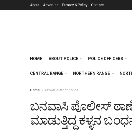
About
Advertise
Privacy & Policy
Contact
HOME
ABOUT POLICE
POLICE OFFICERS
CENTRAL RANGE
NORTHERN RANGE
NORT
Home
karwar district police
ಬನವಾಸಿ ಪೊಲೀಸ್ ಠಾಣೆ 
ಮಾಡುತ್ತಿದ್ದ ಕಳ್ಳನ ಬಂಧ