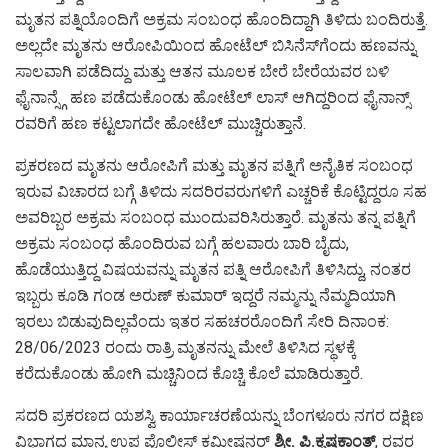
ಮೃತನ ಪತ್ನಿಯೊಂದಿಗೆ ಅಕ್ರಮ ಸಂಬಂಧ ಹೊಂದಿದ್ದಾಗಿ ತಿಳಿದು ಬಂದಿರುತ್ತೆ.
ಅಲ್ಲದೇ ಮೃತನು ಆರೋಪಿಯಿಂದ ಹೋಟೆಲ್ ಬಿಸಿನೆಸ್‌ಗೆಂದು ಹಣವನ್ನು
ಸಾಲವಾಗಿ ಪಡೆದಿದ್ದು ಮತ್ತು ಆತನ ಮೂಲಕ ಬೇರೆ ಬೇರೆಯವರ ಬಳಿ
ಫೈನಾನ್ಸ್ಗೆ ಹಣ ಪಡೆದುಕೊಂಡು ಹೋಟೆಲ್ ಲಾಸ್ ಆಗಿದ್ದರಿಂದ ಫೈನಾನ್ಸ್
ರವರಿಗೆ ಹಣ ಕಟ್ಟಲಾಗದೇ ಹೋಟೆಲ್ ಮುಚ್ಚಿರುತ್ತಾನೆ.
ಪ್ರಕರಣದ ಮೃತನು ಆರೋಪಿಗೆ ಮತ್ತು ಮೃತನ ಪತ್ನಿಗೆ ಅನೈತಿಕ ಸಂಬಂಧ
ಇರುವ ವಿಚಾರದ ಬಗ್ಗೆ ತಿಳಿದು ಸದರಿರವರುಗಳಿಗೆ ಎಚ್ಚರಿಕೆ ಕೊಟ್ಟಿದ್ದರೂ ಸಹ
ಅವರಿಬ್ಬರ ಅಕ್ರಮ ಸಂಬಂಧ ಮುಂದುವರಿಸಿರುತ್ತಾರೆ. ಮೃತನು ತನ್ನ ಪತ್ನಿಗೆ
ಅಕ್ರಮ ಸಂಬಂಧ ಹೊಂದಿರುವ ಬಗ್ಗೆ ಹಲವಾರು ಬಾರಿ ಬೈದು,
ಹೊಡೆಯುತ್ತಿದ್ದ ವಿಷಯವನ್ನು ಮೃತನ ಪತ್ನಿ ಆರೋಪಿಗೆ ತಿಳಿಸಿದ್ದು, ನಂತರ
ಇಬ್ಬರು ಕೂಡಿ ಗಂಡ ಅರುಣ್ ಕುಮಾರ್‌ ಇದ್ದರೆ ನಮ್ಮನ್ನು ನೆಮ್ಮದಿಯಾಗಿ
ಇರಲು ಬಿಡುವುದಿಲ್ಲವೆಂದು ಇತರ ಸಹಚರರೊಂದಿಗೆ ಸೇರಿ ದಿನಾಂಕ:
28/06/2023 ರಂದು ರಾತ್ರಿ ಮೃತನನ್ನು ಮೇಲೆ ತಿಳಿಸಿದ ಸ್ಥಳಕ್ಕೆ
ಕರೆದುಕೊಂಡು ಹೋಗಿ ಮಚ್ಚಿನಿಂದ ಕೊಚ್ಚಿ ಕೊಲೆ ಮಾಡಿರುತ್ತಾರೆ.
ಸದರಿ ಪ್ರಕರಣದ ಯಶಸ್ವಿ ಕಾರ್ಯಾಚರಣೆಯನ್ನು ಬೆಂಗಳೂರು ನಗರ ದಕ್ಷಿಣ
ವಿಭಾಗದ ಮಾನ್ಯ ಉಪ ಪೊಲೀಸ್ ಕಮೀಷನರ್
ಶ್ರೀ. ಪಿ.ಕೃಷ್ಣಕಾಂತ್
, ರವರ