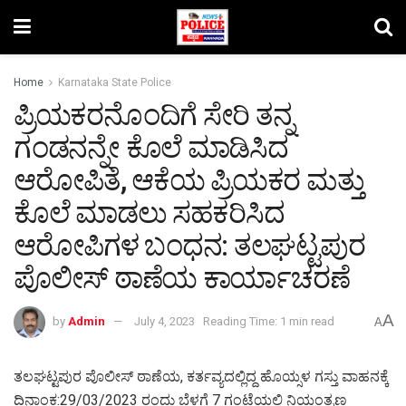
Home
Karnataka State Police
ಪ್ರಿಯಕರನೊಂದಿಗೆ ಸೇರಿ ತನ್ನ
ಗಂಡನನ್ನೇ ಕೊಲೆ ಮಾಡಿಸಿದ
ಆರೋಪಿತೆ, ಆಕೆಯ ಪ್ರಿಯಕರ ಮತ್ತು
ಕೊಲೆ ಮಾಡಲು ಸಹಕರಿಸಿದ
ಆರೋಪಿಗಳ ಬಂಧನ: ತಲಘಟ್ಟಪುರ
ಪೊಲೀಸ್‌ ಠಾಣೆಯ ಕಾರ್ಯಾಚರಣೆ
A
by
Admin
July 4, 2023
Reading Time: 1 min read
A
ತಲಘಟ್ಟಪುರ ಪೊಲೀಸ್ ಠಾಣೆಯ, ಕರ್ತವ್ಯದಲ್ಲಿದ್ದ ಹೊಯ್ಸಳ ಗಸ್ತು ವಾಹನಕ್ಕೆ
ದಿನಾಂಕ:29/03/2023 ರಂದು ಬೆಳಗ್ಗೆ 7 ಗಂಟೆಯಲ್ಲಿ ನಿಯಂತ್ರಣ