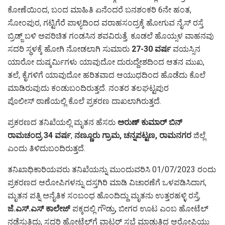
ಕೋಣೆಯಿಂದ, ಬಂದ ಮಾಹಿತಿ ಏನೆಂದರೆ ಬನಶಂಕರಿ 6ನೇ ಹಂತ,
ಸೋಂಪುರ, ಗಟ್ಟಿಗೆರೆ ಪಾಳ್ಯದಿಂದ ವರಾಹಸಂದ್ರಕ್ಕೆ ಹೋಗುವ ನೈಸ್ ರಸ್ತೆ
ಬ್ರಿಡ್ಜ್ ಬಳಿ ಅಪರಿಚಿತ ಗಂಡಸಿನ ಶವವಿರುತ್ತೆ. ಕೂಡಲೆ ಹೊಯ್ಸಳ ವಾಹನವು
ಸದರಿ ಸ್ಥಳಕ್ಕೆ ಹೋಗಿ ನೋಡಲಾಗಿ ಸುಮಾರು
27-30 ವರ್ಷ
ವಯಸ್ಸಿನ
ಯಾರೋ ದುಷ್ಕರ್ಮಿಗಳು ಯಾವುದೋ ದುರುದ್ದೇಶದಿಂದ ಆತನ ಮುಖ,
ತಲೆ, ಕೈಗಳಿಗೆ ಯಾವುದೋ ಹರಿತವಾದ ಆಯುಧದಿಂದ ಹೊಡೆದು ಕೊಲೆ
ಮಾಡಿರುವುದು ಕಂಡುಬಂದಿರುತ್ತದೆ. ನಂತರ ತಲಘಟ್ಟಪುರ
ಪೊಲೀಸ್ ಠಾಣೆಯಲ್ಲಿ ಕೊಲೆ ಪ್ರಕರಣ ದಾಖಲಾಗಿರುತ್ತದೆ.
ಪ್ರಕರಣದ ತನಿಖೆಯಲ್ಲಿ ಮೃತನ ಹೆಸರು
ಅರುಣ್ ಕುಮಾರ್ ಬಿನ್
ರಾಮಚಂದ್ರ 34 ವರ್ಷ
,
ನಣ್ಣೂರು ಗ್ರಾಮ, ಚನ್ನಪಟ್ಟಣ, ರಾಮನಗರ
ಜಿಲ್ಲೆ
ಎಂದು ತಿಳಿದುಬಂದಿರುತ್ತದೆ.
ತನಿಖಾಧಿಕಾರಿಯವರು ತನಿಖೆಯನ್ನು ಮುಂದುವರಿಸಿ 01/07/2023 ರಂದು
ಪ್ರಕರಣದ ಆರೋಪಿಗಳನ್ನು ದಸ್ತಗಿರಿ ಮಾಡಿ ವಿಚಾರಣೆಗೆ ಒಳಪಡಿಸಿದಾಗ,
ಮೃತನ ಪತ್ನಿ ಅನೈತಿಕ ಸಂಬಂಧ ಹೊಂದಿದ್ದು ಮೃತನು ಉತ್ತರಹಳ್ಳಿ ರಸ್ತೆ,
ಜೆ.ಎಸ್‌.ಎಸ್‌ ಕಾಲೇಜ್
ಪಕ್ಕದಲ್ಲಿ ಗೌಡ್ರು, ಬೀಗರ ಊಟ ಎಂಬ ಹೋಟೆಲ್
ನಡೆಸುತ್ತಿದ್ದು, ಸದರಿ ಹೋಟೆಲ್‌ಗೆ ವಾಟರ್ ಸಭೆ ಮಾಡುತ್ತಿದ್ದ ಆರೋಪಿಯು