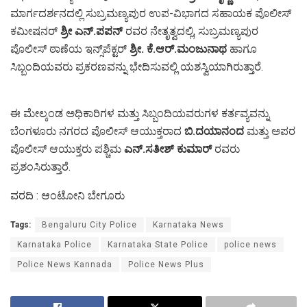
ಮಾರ್ಗದರ್ಶನದಲ್ಲಿ ಸುಬ್ರಮಣ್ಯಪುರ ಉಪ-ವಿಭಾಗದ ಸಹಾಯಕ ಪೊಲೀಸ್
ಕಮೀಷನರ್
ಶ್ರೀ ಎನ್.ಪಪನ್
ರವರ ನೇತೃತ್ವದಲ್ಲಿ, ಸುಬ್ರಮಣ್ಯಪುರ
ಪೊಲೀಸ್ ಠಾಣೆಯ ಇನ್ಸ್‌ಪೆಕ್ಟರ್
ಶ್ರೀ. ಕೆ.ಆರ್.ಮಂಜುನಾಥ
ಹಾಗೂ
ಸಿಬ್ಬಂದಿಯವರು ಪ್ರಕರಣವನ್ನು ಭೇದಿಸುವಲ್ಲಿ ಯಶಸ್ವಿಯಾಗಿರುತ್ತಾರೆ.
ಈ ಮೇಲ್ಕಂಡ ಅಧಿಕಾರಿಗಳ ಮತ್ತು ಸಿಬ್ಬಂದಿಯವರುಗಳ ಕರ್ತವ್ಯವನ್ನು
ಬೆಂಗಳೂರು ನಗರದ ಪೊಲೀಸ್ ಆಯುಕ್ತರಾದ
ಬಿ.ದಯಾನಂದ
ಮತ್ತು ಅಪರ
ಪೊಲೀಸ್ ಆಯುಕ್ತರು ಪಶ್ಚಿಮ
ಎನ್.ಸತೀಶ್ ಕುಮಾರ್
ರವರು
ಪ್ರಶಂಸಿರುತ್ತಾರೆ.
ವರದಿ : ಆಂಟೋನಿ ಬೇಗೂರು
Tags:
Bengaluru City Police
Karnataka News
Karnataka Police
Karnataka State Police
police news
Police News Kannada
Police News Plus