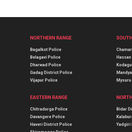
NORTHERN RANGE
SOUTH
Bagalkot Police
Chamara
Belagavi Police
Hassan 
Dharwad Police
Kodagu 
Gadag District Police
Mandya 
Vijapur Police
Mysuru 
EASTERN RANGE
NORTH
Chitradurga Police
Bidar Di
Davangere Police
Kalabur
Haveri District Police
Yadgiri 
Shivamogga Police