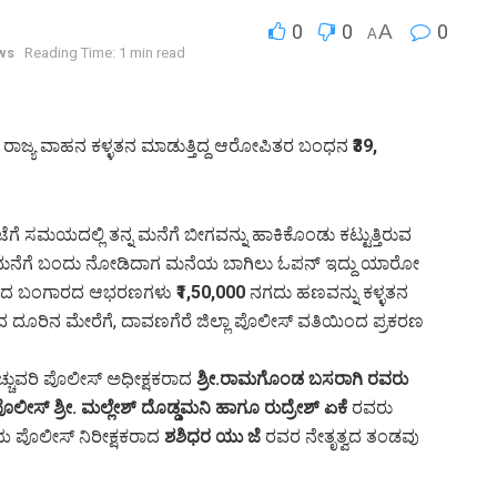
0
0
A
0
A
ws
Reading Time: 1 min read
 ರಾಜ್ಯ ವಾಹನ ಕಳ್ಳತನ ಮಾಡುತ್ತಿದ್ದ ಆರೋಪಿತರ ಬಂಧನ
₹39,
ೆಗೆ ಸಮಯದಲ್ಲಿ ತನ್ನ ಮನೆಗೆ ಬೀಗವನ್ನು ಹಾಕಿಕೊಂಡು ಕಟ್ಟುತ್ತಿರುವ
ಗೆ ಮನೆಗೆ ಬಂದು ನೋಡಿದಾಗ ಮನೆಯ ಬಾಗಿಲು ಓಪನ್ ಇದ್ದು ಯಾರೋ
 ತೂಕದ ಬಂಗಾರದ ಆಭರಣಗಳು
₹1,50,000
ನಗದು ಹಣವನ್ನು ಕಳ್ಳತನ
ದ ದೂರಿನ ಮೇರೆಗೆ, ದಾವಣಗೆರೆ ಜಿಲ್ಲಾ ಪೊಲೀಸ್ ವತಿಯಿಂದ ಪ್ರಕರಣ
್ಚುವರಿ ಪೊಲೀಸ್ ಅಧೀಕ್ಷಕರಾದ
ಶ್ರೀ.ರಾಮಗೊಂಡ ಬಸರಾಗಿ ರವರು
ೀಸ್ ಶ್ರೀ. ಮಲ್ಲೇಶ್ ದೊಡ್ಡಮನಿ ಹಾಗೂ ರುದ್ರೇಶ್ ಏಕೆ
ರವರು
ೆಯ ಪೊಲೀಸ್ ನಿರೀಕ್ಷಕರಾದ
ಶಶಿಧರ ಯು ಜೆ
ರವರ ನೇತೃತ್ವದ ತಂಡವು