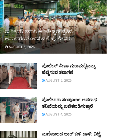
ಶಾಂತಿಯುತವಾಗಿ ಅಂಬೇಡ್ಕರ್ ಪ್ರತಿಮೆ
ಅನಾವರಣಗೊಳಿಸುವಲ್ಲಿ ಪೊಲೀಸರು
AUGUST 6, 2026
ಪೊಲೀಸ್ ಸೇವಾ ಗುಣಮಟ್ಟವನ್ನು
ಹೆಚ್ಚಿಸುವ ತಪಾಸಣೆ
AUGUST 5, 2026
ಪೊಲೀಸರು ಸಂಪೂರ್ಣ ಅಪರಾಧ
ತನಿಖೆಯನ್ನು ಖಚಿತಪಡಿಸುತ್ತಾರೆ
AUGUST 4, 2026
ಮಣಿಪಾಲದ ಬಾರ್ ಬಳಿ ದಾಳಿ: ನಿಟ್ಟೆ