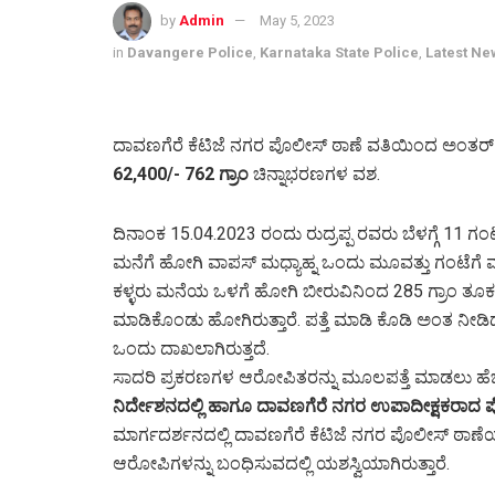
by
Admin
May 5, 2023
in
Davangere Police
,
Karnataka State Police
,
Latest Ne
ದಾವಣಗೆರೆ ಕೆಟಿಜೆ ನಗರ ಪೊಲೀಸ್ ಠಾಣೆ ವತಿಯಿಂದ ಅಂತರ್
62,400/- 762 ಗ್ರಾಂ
ಚಿನ್ನಾಭರಣಗಳ ವಶ.
ದಿನಾಂಕ 15.04.2023 ರಂದು ರುದ್ರಪ್ಪ ರವರು ಬೆಳಗ್ಗೆ 11 ಗಂಟ
ಮನೆಗೆ ಹೋಗಿ ವಾಪಸ್ ಮಧ್ಯಾಹ್ನ ಒಂದು ಮೂವತ್ತು ಗಂಟೆ
ಕಳ್ಳರು ಮನೆಯ ಒಳಗೆ ಹೋಗಿ ಬೀರುವಿನಿಂದ 285 ಗ್ರಾಂ
ಮಾಡಿಕೊಂಡು ಹೋಗಿರುತ್ತಾರೆ. ಪತ್ತೆ ಮಾಡಿ ಕೊಡಿ ಅಂತ ನೀಡಿ
ಒಂದು ದಾಖಲಾಗಿರುತ್ತದೆ.
ಸಾದರಿ ಪ್ರಕರಣಗಳ ಆರೋಪಿತರನ್ನು ಮೂಲಪತ್ತೆ ಮಾಡಲು ಹೆಚ
ನಿರ್ದೇಶನದಲ್ಲಿ ಹಾಗೂ ದಾವಣಗೆರೆ ನಗರ ಉಪಾದೀಕ್ಷಕರಾದ ಪೊಲ
ಮಾರ್ಗದರ್ಶನದಲ್ಲಿ ದಾವಣಗೆರೆ ಕೆಟಿಜೆ ನಗರ ಪೊಲೀಸ್ ಠಾಣ
ಆರೋಪಿಗಳನ್ನು ಬಂಧಿಸುವದಲ್ಲಿ ಯಶಸ್ವಿಯಾಗಿರುತ್ತಾರೆ.