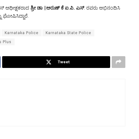
ಲೀಸ್ ಅಧೀಕ್ಷಕರಾದ
ಶ್ರೀ ಡಾ ||ಅರುಣ್ ಕೆ ಐ.ಪಿ. ಎಸ್
. ರವರು ಅಭಿನಂದಿಸಿ
ಘೋಷಿಸಿದ್ದಾರೆ.
Karnataka Police
Karnataka State Police
s Plus
Tweet