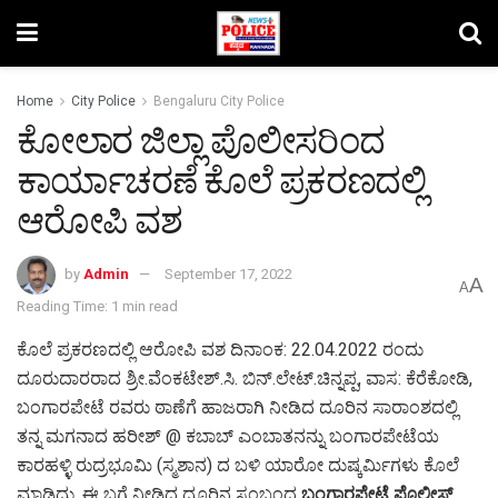
Home
City Police
Bengaluru City Police
ಕೋಲಾರ ಜಿಲ್ಲಾ ಪೊಲೀಸರಿಂದ
ಕಾರ್ಯಾಚರಣೆ ಕೊಲೆ ಪ್ರಕರಣದಲ್ಲಿ
ಆರೋಪಿ ವಶ
by
Admin
September 17, 2022
A
A
Reading Time: 1 min read
ಕೊಲೆ ಪ್ರಕರಣದಲ್ಲಿ ಆರೋಪಿ ವಶ ದಿನಾಂಕ: 22.04.2022 ರಂದು
ದೂರುದಾರರಾದ ಶ್ರೀ.ವೆಂಕಟೇಶ್.ಸಿ. ಬಿನ್.ಲೇಟ್.ಚಿನ್ನಪ್ಪ, ವಾಸ: ಕೆರೆಕೋಡಿ,
ಬಂಗಾರಪೇಟೆ ರವರು ಠಾಣೆಗೆ ಹಾಜರಾಗಿ ನೀಡಿದ ದೂರಿನ ಸಾರಾಂಶದಲ್ಲಿ
ತನ್ನ ಮಗನಾದ ಹರೀಶ್ @ ಕಬಾಬ್ ಎಂಬಾತನನ್ನು ಬಂಗಾರಪೇಟೆಯ
ಕಾರಹಳ್ಳಿ ರುದ್ರಭೂಮಿ (ಸ್ಮಶಾನ) ದ ಬಳಿ ಯಾರೋ ದುಷ್ಕರ್ಮಿಗಳು ಕೊಲೆ
ಮಾಡಿದ್ದು, ಈ ಬಗ್ಗೆ ನೀಡಿದ ದೂರಿನ ಸಂಬಂಧ
ಬಂಗಾರಪೇಟೆ ಪೊಲೀಸ್