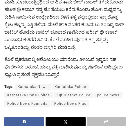
ಮಾಡಿ ಹೊಡೆಯುತ್ತಿದ್ದರಿಂದ ಆ ದಿನ ತಾನು ಬೀರ್ ಬಾಟಲ್ ತೆಗೆದುಕೊಂಡು
ಹರೀಶ @ ಕಬಾಬ್ ನನ್ನ ಹೊಡೆಯಲು ಕರೆದುಕೊಂಡು ಹೋಗಿ ಮಧ್ಯವನ್ನು
ಕುಡಿಸಿ ಸಾಯಿಸುವ ಉದ್ದೇಶದಿಂದ ಕೆಳಗೆ ತಳ್ಳಿ ಪಕ್ಕದಲ್ಲಿಯೇ ಇದ್ದ ದೊಡ್ಡ
ಸೈಜು ಕಲ್ಲನ್ನು ಎತ್ತಿ ತಲೆಯ ಮೇಲೆ ಹಾಕಿ ನಂತರ ಕುಡಿಯಲು ತಂದಿದ್ದ ಬೀರ್
ಬಾಟಲ್ ಹೊಡೆದು ಬಾಟಲ್ ಚೂಪಾದ ಗಾಜಿನಿಂದ ಹರೀಶ್ @ ಕಬಾಬ್
ಎಂಬಾತನ ಕುತಿಗೆಗೆ ತಿವಿದು ಕೊಲೆ ಮಾಡಿರುವುದಾಗಿ ತನ್ನ ತಪ್ಪನ್ನು
ಒಪ್ಪಿಕೊಂಡಿದ್ದು, ನಂತರ ದಸ್ತಗಿರಿ ಮಾಡಿರುತ್ತೆ.
ಕೊಲೆ ಪ್ರಕರಣದಲ್ಲಿ ಆರೋಪಿಯು ಯಾರೆಂದು ತಿಳಿಯದೆ ಇದ್ದರೂ ಸಹ
ಪೊಲೀಸರು ಆರೋಪಿಯನ್ನು ಪತ್ತೆ ಮಾಡಿರುವುದನ್ನು ಪೊಲೀಸ್ ಅಧೀಕ್ಷಕರು,
ಶ್ಲಾಘಿಸಿ ಪ್ರಶಂಸೆ ವ್ಯಕ್ತಪಡಿಸಿರುತ್ತಾರೆ.
Tags:
Karnataka News
Karnataka Police
Karnataka State Police
Kgf District Police
police news
Police News Kannada
Police News Plus