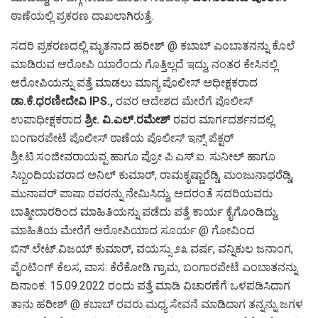
ಠಾಣೆಯಲ್ಲಿ ಪ್ರಕರಣ ದಾಖಲಾಗಿರುತ್ತೆ.
ಸದರಿ ಪ್ರಕರಣದಲ್ಲಿ ಮೃತನಾದ ಹರೀಶ್ @ ಕಬಾಬ್ ಎಂಬಾತನನ್ನು ಕೊಲೆ
ಮಾಡಿರುವ ಆರೋಪಿ ಯಾರೆಂದು ಗೊತ್ತಿಲ್ಲದೆ ಇದ್ದು, ನಂತರ ಕೇಸಿನಲ್ಲಿ
ಆರೋಪಿಯನ್ನು ಪತ್ತೆ ಮಾಡಲು ಮಾನ್ಯ ಪೊಲೀಸ್ ಅಧೀಕ್ಷಕರಾದ
ಡಾ.ಕೆ.ಧರಣೀದೇವಿ IPS.,
ರವರ ಆದೇಶದ ಮೇರೆಗೆ ಪೊಲೀಸ್
ಉಪಾಧೀಕ್ಷಕರಾದ
ಶ್ರೀ. ವಿ.ಎಲ್.ರಮೇಶ್
ರವರ ಮಾರ್ಗದರ್ಶನದಲ್ಲಿ
ಬಂಗಾರಪೇಟೆ ಪೊಲೀಸ್ ಠಾಣೆಯ ಪೊಲೀಸ್ ಇನ್ಸ್ ಪೆಕ್ಟರ್
ಶ್ರೀ.ಟಿ.ಸಂಜೀವರಾಯಪ್ಪ ಹಾಗೂ ಪ್ರೋ ಪಿ.ಎಸ್.ಐ. ಸುನೀಲ್ ಹಾಗೂ
ಸಿಬ್ಬಂದಿಯವರಾದ ಅನಿಲ್ ಕುಮಾರ್, ರಾಮಕೃಷ್ಣಾರೆಡ್ಡಿ, ಮಂಜುನಾಥರೆಡ್ಡಿ,
ಮುನಾವರ್ ಪಾಷಾ ರವರನ್ನು ನೇಮಿಸಿದ್ದು, ಅದರಂತೆ ಸದರಿಯವರು
ಬಾತ್ಮೀದಾರರಿಂದ ಮಾಹಿತಿಯನ್ನು ಪಡೆದು ಪತ್ತೆ ಕಾರ್ಯ ಕೈಗೊಂಡಿದ್ದು,
ಮಾಹಿತಿಯ ಮೇರೆಗೆ ಆರೋಪಿಯಾದ ಸೂರ್ಯ @ ಗೋವಿಂದ
ಬಿನ್.ಲೇಟ್.ವಿಜಯ್ ಕುಮಾರ್, ವಯಸ್ಸು ೨೩ ವರ್ಷ, ವನ್ನಿಕುಲ ಜನಾಂಗ,
ಪೈಂಟಿಂಗ್ ಕೆಲಸ, ವಾಸ: ಕೆರೆಕೋಡಿ ಗ್ರಾಮ, ಬಂಗಾರಪೇಟೆ ಎಂಬಾತನನ್ನು
ದಿನಾಂಕ: 15.09.2022 ರಂದು ಪತ್ತೆ ಮಾಡಿ ವಿಚಾರಣೆಗೆ ಒಳಪಡಿಸಿದಾಗ
ತಾನು ಹರೀಶ್ @ ಕಬಾಬ್ ರವರು ಮಧ್ಯ ಸೇವನೆ ಮಾಡಿದಾಗ ತನ್ನನ್ನು ಜಗಳ