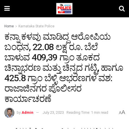
Home
Karnataka State Police
ಕನ್ನಾ ಕಳವು ಮಾಡಿದ್ದ ಆರೋಪಿಯ
ಬಂಧನ, 22.08 ಲಕ್ಷ ರೂ. ಬೆಲೆ
ಬಾಳುವ 409,39 ಗ್ರಾಂ ತೂಕದ
ಚಿನ್ನಾಭರಣ ಮತ್ತು ಚಿನ್ನದ ಗಟ್ಟಿ, ಹಾಗೂ
425.8 ಗ್ರಾಂ ಬೆಳ್ಳಿ ಆಭರಣಗಳ ವಶ:
ರಾಜಾಜಿನಗರ ಪೊಲೀಸರ
ಕಾರ್ಯಾಚರಣೆ
A
by
Admin
July 23, 2023
Reading Time: 1 min read
A