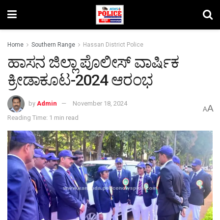
Home
Southern Range
Hassan District Police
ಹಾಸನ ಜಿಲ್ಲಾ ಪೊಲೀಸ್ ವಾರ್ಷಿಕ
ಕ್ರೀಡಾಕೂಟ-2024 ಆರಂಭ
by
Admin
November 18, 2024
A
A
Reading Time: 1 min read