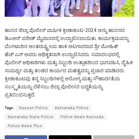
ಹಾಸನ ಜಿಲ್ಲಾ ಪೊಲೀಸ್ ವಾರ್ಷಿಕ ಕ್ರೀಡಾಕೂಟ-2024 ಅನ್ನು ಹಾಸನದ
ಡಿಎಆರ್ ಪರೇಡ್ ಮೈದಾನದಲ್ಲಿ ಉದ್ಘಾಟಿಸಲಾಯಿತು. ಕಾರ್ಯಕ್ರಮವನ್ನು
ಬೆಂಗಳೂರಿನ ಅಂತರಾಷ್ಟ್ರೀಯ ಹಾಕಿ ಆಟಗಾರರಾದ ಶ್ರೀ ಮೋಹಿತ್
ಹೆಚ್.ಎಸ್ ಅವರು ಅಧಿಕೃತವಾಗಿ ಉದ್ಘಾಟಿಸಿದರು. ಸಮಾರಂಭದಲ್ಲಿ
ಪೊಲೀಸ್ ಅಧಿಕಾರಿಗಳು ಮತ್ತು ಸಿಬ್ಬಂದಿ ಉತ್ಸಾಹದಿಂದ ಭಾಗವಹಿಸಿ, ದೈಹಿಕ
ಸಾಮರ್ಥ್ಯ ಮತ್ತು ತಂಡದ ಕಾರ್ಯದ ಮಹತ್ವವನ್ನು ಪ್ರಚಾರ ಮಾಡಿದರು.
ಕ್ರೀಡಾಕೂಟವು ತನ್ನ ಸಿಬ್ಬಂದಿಗಳಲ್ಲಿ ಆರೋಗ್ಯ ಮತ್ತು ಸೌಹಾರ್ದತೆಯ
ಸಂಸ್ಕೃತಿಯನ್ನು ಬೆಳೆಸಲು ಜಿಲ್ಲಾ ಪೊಲೀಸರ ಬದ್ಧತೆಯನ್ನು
ಪ್ರತಿಬಿಂಬಿಸುತ್ತದೆ.
Tags:
Hassan Police
Karnataka Police
Karnataka State Police
Police News Kannada
Police News Plus