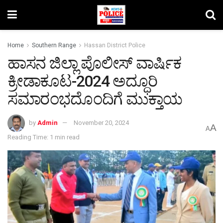
Home
Southern Range
Hassan District Police
ಹಾಸನ ಜಿಲ್ಲಾ ಪೊಲೀಸ್ ವಾರ್ಷಿಕ
ಕ್ರೀಡಾಕೂಟ-2024 ಅದ್ಧೂರಿ
ಸಮಾರಂಭದೊಂದಿಗೆ ಮುಕ್ತಾಯ
by
Admin
November 20, 2024
A
A
Reading Time: 1 min read