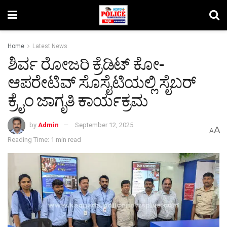
Home
Latest News
ಶಿರ್ವ ರೋಜರಿ ಕ್ರೆಡಿಟ್ ಕೋ-
ಆಪರೇಟಿವ್ ಸೊಸೈಟಿಯಲ್ಲಿ ಸೈಬರ್
ಕ್ರೈಂ ಜಾಗೃತಿ ಕಾರ್ಯಕ್ರಮ
by
Admin
September 12, 2025
A
A
Reading Time: 1 min read