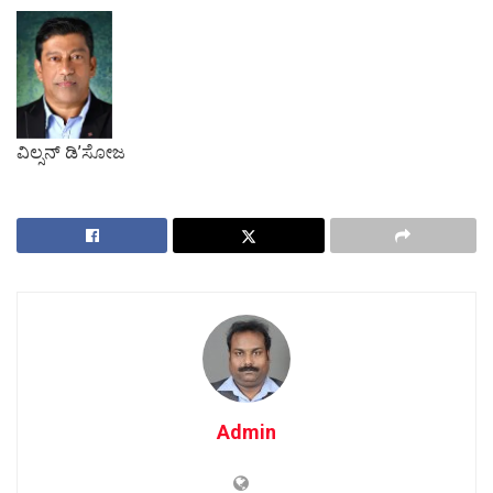
ವಿಲ್ಸನ್ ಡಿ’ಸೋಜ
Admin