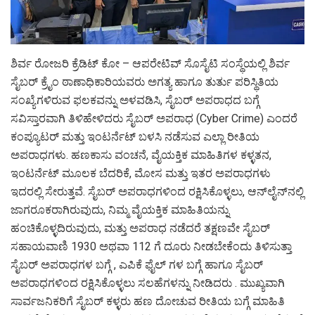
ಶಿರ್ವ ರೋಜರಿ ಕ್ರೆಡಿಟ್ ಕೋ – ಆಪರೇಟಿವ್ ಸೊಸೈಟಿ ಸಂಸ್ಥೆಯಲ್ಲಿ ಶಿರ್ವ
ಸೈಬರ್ ಕ್ರೈಂ ಠಾಣಾಧಿಕಾರಿಯವರು ಅಗತ್ಯ ಹಾಗೂ ತುರ್ತು ಪರಿಸ್ಥಿತಿಯ
ಸಂಖ್ಯೆಗಳಿರುವ ಫಲಕವನ್ನು ಅಳವಡಿಸಿ, ಸೈಬರ್ ಅಪರಾಧದ ಬಗ್ಗೆ
ಸವಿಸ್ತಾರವಾಗಿ ತಿಳಿಹೇಳಿದರು ಸೈಬರ್ ಅಪರಾಧ (Cyber Crime) ಎಂದರೆ
ಕಂಪ್ಯೂಟರ್ ಮತ್ತು ಇಂಟರ್ನೆಟ್ ಬಳಸಿ ನಡೆಸುವ ಎಲ್ಲಾ ರೀತಿಯ
ಅಪರಾಧಗಳು. ಹಣಕಾಸು ವಂಚನೆ, ವೈಯಕ್ತಿಕ ಮಾಹಿತಿಗಳ ಕಳ್ಳತನ,
ಇಂಟರ್ನೆಟ್ ಮೂಲಕ ಬೆದರಿಕೆ, ಮೋಸ ಮತ್ತು ಇತರ ಅಪರಾಧಗಳು
ಇದರಲ್ಲಿ ಸೇರುತ್ತವೆ. ಸೈಬರ್ ಅಪರಾಧಗಳಿಂದ ರಕ್ಷಿಸಿಕೊಳ್ಳಲು, ಆನ್‌ಲೈನ್‌ನಲ್ಲಿ
ಜಾಗರೂಕರಾಗಿರುವುದು, ನಿಮ್ಮ ವೈಯಕ್ತಿಕ ಮಾಹಿತಿಯನ್ನು
ಹಂಚಿಕೊಳ್ಳದಿರುವುದು, ಮತ್ತು ಅಪರಾಧ ನಡೆದರೆ ತಕ್ಷಣವೇ ಸೈಬರ್
ಸಹಾಯವಾಣಿ 1930 ಅಥವಾ 112 ಗೆ ದೂರು ನೀಡಬೇಕೆಂದು ತಿಳಿಸುತ್ತಾ
ಸೈಬರ್ ಅಪರಾಧಗಳ ಬಗ್ಗೆ , ಎಪಿಕೆ ಫೈಲ್ ಗಳ ಬಗ್ಗೆ ಹಾಗೂ ಸೈಬರ್
ಅಪರಾಧಗಳಿಂದ ರಕ್ಷಿಸಿಕೊಳ್ಳಲು ಸಲಹೆಗಳನ್ನು ನೀಡಿದರು . ಮುಖ್ಯವಾಗಿ
ಸಾರ್ವಜನಿಕರಿಗೆ ಸೈಬರ್ ಕಳ್ಳರು ಹಣ ದೋಚುವ ರೀತಿಯ ಬಗ್ಗೆ ಮಾಹಿತಿ