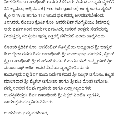
ನೀಡಬೇಕೆಂದು ಠಾಣಾಧಿಕಾರಿಯವರು ತಿಳಿಸಿದರು. ಶಿರ್ವದ ಎಲ್ಲಾ ಸಂಸ್ಥೆಗಳಿಗೆ
ಸಿಸಿ ಕ್ಯಾಮೆರಾ, ಅಗ್ನಿನಂದಕ ( Fire Extinguisher) ಅಗತ್ಯ ಹಾಗೂ ಸೈಬರ್
ಕ್ರೈಂ ನ 1930 ಹಾಗೂ 112 ಇರುವ ಫಲಕವನ್ನು ಅಳವಡಿಸಬೇಕೆಂದು
ತಿಳಿಸಿದರು. ರೋಜರಿ ಕ್ರೆಡಿಟ್ ಕೋ- ಆಪರೇಟಿವ್ ಸೊಸೈಟಿಯು ಶಿರ್ವದಲ್ಲಿ
ಆರು ವರ್ಷಗಳಿಂದ ಕಾರ್ಯನಿರ್ವಹಿಸಿದ್ದು, ಜನರಿಗೆ ಉತ್ತಮ ಸೇವೆಯನ್ನು
ನೀಡುತ್ತಿದ್ದು, ಸಂಸ್ಥೆಯು ಇನ್ನೂ ಎತ್ತರಕ್ಕೆ ಬೆಳೆಯಲಿ ಎಂದು ಹಾರೈಸಿದರು .
ರೋಜರಿ ಕ್ರೆಡಿಟ್ ಕೋ- ಆಪರೇಟಿವ್ ಸೊಸೈಟಿಯ ಅಧ್ಯಕ್ಷರಾದ ಶ್ರೀ ಜಾನ್ಸನ್
ಡಿ ಆಲ್ಮೇಡಾ ರವರು ಶಿರ್ವ ಠಾಣಾಧಿಕಾರಿ ಶ್ರೀ ಮಂಜುನಾಥ ಮರಭದ , ಸೈಬರ್
ಕ್ರೈಂ ಠಾಣಾಧಿಕಾರಿ ಶ್ರೀ ಲೋಹಿತ್ ಕುಮಾರ್ ಹಾಗೂ ಹೆಡ್ ಕಾನ್ಸ್ಟೇಬಲ್ ಶ್ರೀ
ಮಂಜುನಾಥ್ ಅಡಿಗ ಅವರ ಸೇವೆಯನ್ನು ಶ್ಲಾಘೀಸಿದರು. ಈ
ಕಾರ್ಯಕ್ರಮದಲ್ಲಿ ಶಿರ್ವ ಶಾಖಾ ನಿರ್ದೇಶಕರಾದ ಶ್ರೀ ವಿಲ್ಸನ್ ಡಿಸೋಜ, ಕಟ್ಟಡ
ಮಾಲಕರಾದ ಶ್ರೀ ಮೈಕಲ್ ಡಿಸೋಜಾ ಹಾಗೂ ಶ್ರೀಮತಿ ರೋಜಿ ಡಿಸೋಜ,
ನಮ್ಮ ಸಂಘದ ಕೆಲವು ಗ್ರಾಹಕರು ಹಾಗೂ ಎಲ್ಲಾ ಸಿಬ್ಬಂದಿಗಳು
ಉಪಸ್ಥಿತರಿದ್ದರು. ಶಿರ್ವ ಶಾಖಾಧಿಕಾರಿ ಶ್ರೀ ವಿಕ್ಟರ್ ಪಿಂಟೊ ಸ್ವಾಗತಿಸಿ,
ಕಾರ್ಯಕ್ರಮವನ್ನು ನಿರೂಪಿಸಿದರು.
ಉಡುಪಿಯ ನಮ್ಮ ವರದಿಗಾರ,