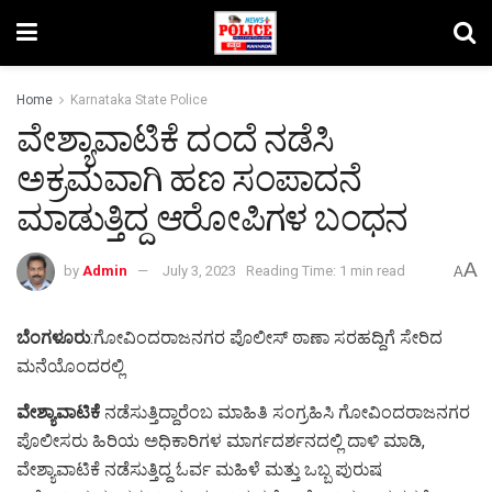
Home
Karnataka State Police
ವೇಶ್ಯಾವಾಟಿಕೆ ದಂದೆ ನಡೆಸಿ
ಅಕ್ರಮವಾಗಿ ಹಣ ಸಂಪಾದನೆ
ಮಾಡುತ್ತಿದ್ದ ಆರೋಪಿಗಳ ಬಂಧನ
A
by
Admin
July 3, 2023
Reading Time: 1 min read
A
ಬೆಂಗಳೂರು
:ಗೋವಿಂದರಾಜನಗರ ಪೊಲೀಸ್ ಠಾಣಾ ಸರಹದ್ದಿಗೆ ಸೇರಿದ
ಮನೆಯೊಂದರಲ್ಲಿ
ವೇಶ್ಯಾವಾಟಿಕೆ
ನಡೆಸುತ್ತಿದ್ದಾರೆಂಬ ಮಾಹಿತಿ ಸಂಗ್ರಹಿಸಿ ಗೋವಿಂದರಾಜನಗರ
ಪೊಲೀಸರು ಹಿರಿಯ ಅಧಿಕಾರಿಗಳ ಮಾರ್ಗದರ್ಶನದಲ್ಲಿ ದಾಳಿ ಮಾಡಿ,
ವೇಶ್ಯಾವಾಟಿಕೆ ನಡೆಸುತ್ತಿದ್ದ ಓರ್ವ ಮಹಿಳೆ ಮತ್ತು ಒಬ್ಬ ಪುರುಷ