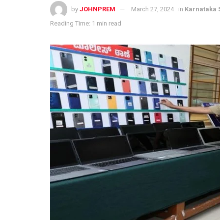
by
JOHNPREM
March 27, 2024
in
Karnataka S
Reading Time: 1 min read