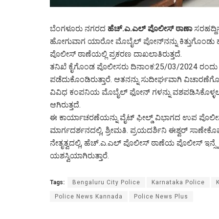
ಬೆಂಗಳೂರು ನಗರದ
ಹೆಚ್.ಎ.ಎಲ್ ಪೊಲೀಸ್ ಠಾಣಾ
ಸರಹದ್ದಿ
ಹೋಗುವಾಗ ಯಾರೋ ಮೊಬೈಲ್ ಪೋನ್‌ನನ್ನು ಕಿತ್ತುಗೊಂಡು ಹೋಗಿ
ಪೊಲೀಸ್ ಠಾಣೆಯಲ್ಲಿ ಪ್ರಕರಣ ದಾಖಲಾತಿರುತ್ತದೆ.
ತನಿಖೆ ಕೈಗೊಂಡ ಪೊಲೀಸರು ದಿನಾಂಕ:25/03/2024 ರಂದು ಓರ್ವ 
ಪಡೆದುಕೊಂಡಿರುತ್ತಾರೆ. ಆತನನ್ನು ಸುದೀರ್ಘವಾಗಿ ವಿಚಾರಣೆ
ವಿವಿಧ ಕಂಪನಿಯ ಮೊಬೈಲ್ ಫೋನ್ ಗಳನ್ನು ವಶಪಡಿಸಿಕೊಳ್ಳಲ
ಆಗಿರುತ್ತದೆ.
ಈ ಕಾರ್ಯಾಚರಣೆಯನ್ನು ವೈಟ್‌ ಫೀಲ್ಡ್ ವಿಭಾಗದ ಉಪ ಪೊಲೀ
ಮಾರ್ಗದರ್ಶನದಲ್ಲಿ, ಶ್ರೀಮತಿ. ಪ್ರಯದರ್ಶಿನಿ ಈಶ್ವರ್ ಸಾಣ
ನೇತೃತ್ವದಲ್ಲಿ, ಹೆಚ್.ಎ.ಎಲ್ ಪೊಲೀಸ್ ಠಾಣೆಯ ಪೊಲೀಸ್ ಇನ್ಸ್ಪೆ
ಯಶಸ್ವಿಯಾಗಿರುತ್ತಾರೆ.
Tags:
Bengaluru City Police
Karnataka Police
Police News Kannada
Police News Plus