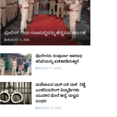
ಪೊಲೀಸ್ ಸೇವಾ ಗುಣಮಟ್ಟವನ್ನು ಹೆಚ್ಚಿಸುವ ತಪಾಸಣೆ
AUGUST 5, 2026
ಪೊಲೀಸರು ಸಂಪೂರ್ಣ ಅಪರಾಧ
ತನಿಖೆಯನ್ನು ಖಚಿತಪಡಿಸುತ್ತಾರೆ
AUGUST 4, 2026
ಮಣಿಪಾಲದ ಬಾರ್ ಬಳಿ ದಾಳಿ: ನಿಟ್ಟೆ
ಎಂಜಿನಿಯರಿಂಗ್ ವಿದ್ಯಾರ್ಥಿಗಳು
ಯುವಕರ ಮೇಲೆ ಹಲ್ಲೆ, ನಾಲ್ವರು
ಬಂಧನ
AUGUST 4, 2026