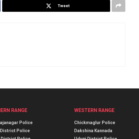
Tweet
ERN RANGE
WESTERN RANGE
janagar Police
Chickmaglur Police
District Police
Dakshina Kannada
District Police
Udupi District Police