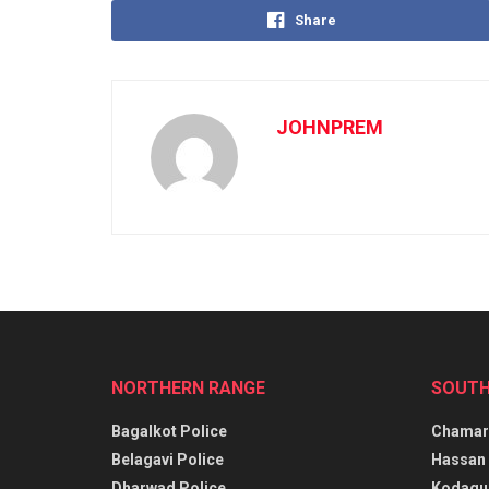
Share
JOHNPREM
NORTHERN RANGE
SOUTH
Bagalkot Police
Chamara
Belagavi Police
Hassan 
Dharwad Police
Kodagu 