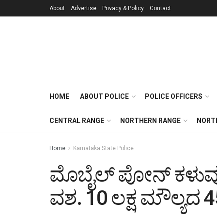
About
Advertise
Privacy & Policy
Contact
HOME
ABOUT POLICE
POLICE OFFICERS
CENTRAL RANGE
NORTHERN RANGE
NORT
Home
Karnataka State Police
ಮೊಬೈಲ್ ಪೋನ್ ಕಳುವು ಮಾ
ವಶ. 10 ಲಕ್ಷ ಮೌಲ್ಯದ