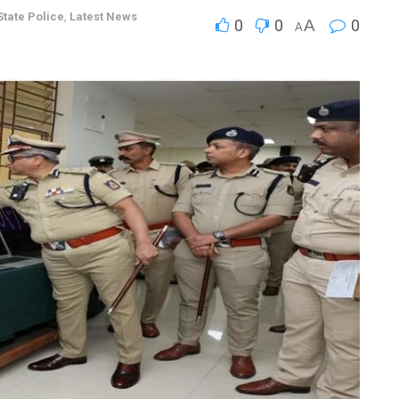
tate Police
,
Latest News
0
0
A
0
A