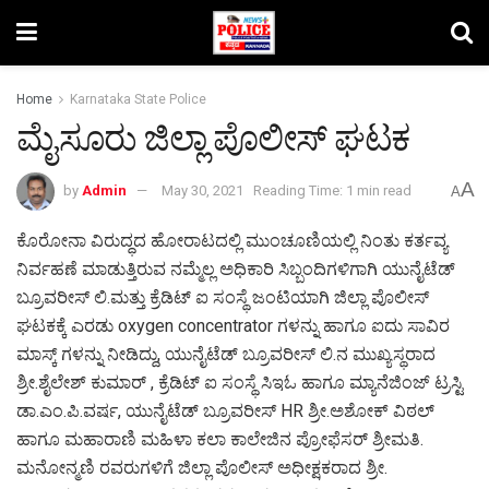
Home
Karnataka State Police
ಮೈಸೂರು ಜಿಲ್ಲಾ ಪೊಲೀಸ್ ಘಟಕ
A
by
Admin
May 30, 2021
Reading Time: 1 min read
A
ಕೊರೋನಾ ವಿರುದ್ಧದ ಹೋರಾಟದಲ್ಲಿ ಮುಂಚೂಣಿಯಲ್ಲಿ ನಿಂತು ಕರ್ತವ್ಯ
ನಿರ್ವಹಣೆ ಮಾಡುತ್ತಿರುವ ನಮ್ಮೆಲ್ಲ ಅಧಿಕಾರಿ ಸಿಬ್ಬಂದಿಗಳಿಗಾಗಿ ಯುನೈಟೆಡ್
ಬ್ರೂವರೀಸ್ ಲಿ.ಮತ್ತು ಕ್ರೆಡಿಟ್ ಐ ಸಂಸ್ಥೆ ಜಂಟಿಯಾಗಿ ಜಿಲ್ಲಾ ಪೊಲೀಸ್
ಘಟಕಕ್ಕೆ ಎರಡು oxygen concentrator ಗಳನ್ನು ಹಾಗೂ ಐದು ಸಾವಿರ
ಮಾಸ್ಕ್ ಗಳನ್ನು ನೀಡಿದ್ದು, ಯುನೈಟೆಡ್ ಬ್ರೂವರೀಸ್ ಲಿ.ನ ಮುಖ್ಯಸ್ಥರಾದ
ಶ್ರೀ.ಶೈಲೇಶ್ ಕುಮಾರ್ , ಕ್ರೆಡಿಟ್ ಐ ಸಂಸ್ಥೆ ಸಿಇಓ ಹಾಗೂ ಮ್ಯಾನೆಜಿಂಜ್ ಟ್ರಸ್ಟಿ
ಡಾ.ಎಂ.ಪಿ.ವರ್ಷ, ಯುನೈಟೆಡ್ ಬ್ರೂವರೀಸ್ HR ಶ್ರೀ.ಅಶೋಕ್ ವಿಠಲ್
ಹಾಗೂ ಮಹಾರಾಣಿ ಮಹಿಳಾ ಕಲಾ ಕಾಲೇಜಿನ ಪ್ರೋಫೆಸರ್ ಶ್ರೀಮತಿ.
ಮನೋನ್ಮಣಿ ರವರುಗಳಿಗೆ ಜಿಲ್ಲಾ ಪೊಲೀಸ್ ಅಧೀಕ್ಷಕರಾದ ಶ್ರೀ.