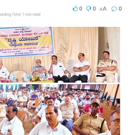
0
0
A
0
A
eading Time: 1 min read