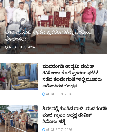
ಏಳು ಪ್ರಮುಖ ಕಳ್ಳತನ ಪ್ರಕರಣಗಳನ್ನು ಭೇದಿಸಿದ
ಪೊಲೀಸರು
AUGUST 8, 2026
ಮುದರಂಗಡಿ ಉದ್ಯಮಿ ಡೇವಿಡ್
ಡಿ’ಸೋಜಾ ಕೊಲೆ ಪ್ರಕರಣ: ಘಟನೆ
ನಡೆದ ಕೆಲವೇ ಗಂಟೆಗಳಲ್ಲಿ ಮೂವರು
ಆರೋಪಿಗಳ ಬಂಧನ
AUGUST 8, 2026
ಶಿರ್ವದಲ್ಲಿ ಗುಂಡಿನ ದಾಳಿ: ಮುದರಂಗಡಿ
ಮಾಜಿ ಗ್ರಾಪಂ ಅಧ್ಯಕ್ಷ ಡೇವಿಡ್
ಡಿಸೋಜ ಹತ್ಯೆ
AUGUST 7, 2026