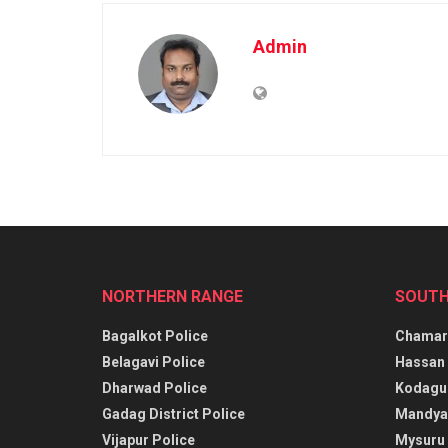
Admin
NORTHERN RANGE
SOUTH
Bagalkot Police
Chamara
Belagavi Police
Hassan 
Dharwad Police
Kodagu 
Gadag District Police
Mandya 
Vijapur Police
Mysuru 