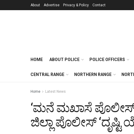
About
Advertise
Privacy & Policy
Contact
HOME
ABOUT POLICE
POLICE OFFICERS
CENTRAL RANGE
NORTHERN RANGE
NORT
Home
Latest News
‘ಮನೆ ಮಖಾಸೆ ಪೊಲೀಸ
ಜಿಲ್ಲಾ ಪೊಲೀಸ್ ‘ದೃಷ್ಟಿ