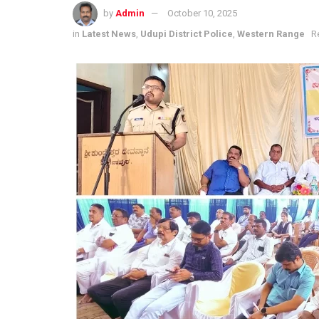
by
Admin
October 10, 2025
in
Latest News
,
Udupi District Police
,
Western Range
R