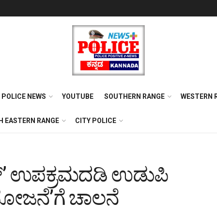
POLICE NEWS
YOUTUBE
SOUTHERN RANGE
WESTERN 
H EASTERN RANGE
CITY POLICE
್’ ಉಪಕ್ರಮದಡಿ ಉಡುಪಿ
 ಯೋಜನೆ’ಗೆ ಚಾಲನೆ