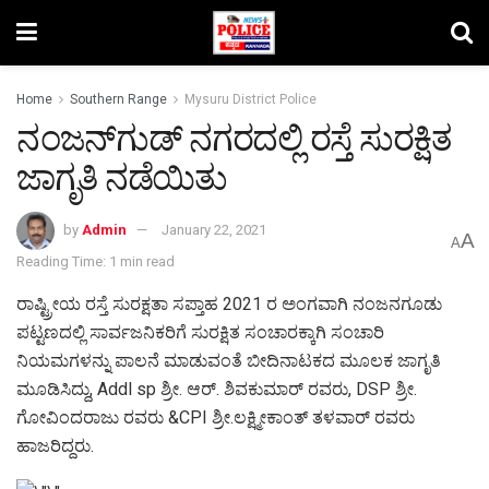
Home
Southern Range
Mysuru District Police
ನಂಜನ್‌ಗುಡ್ ನಗರದಲ್ಲಿ ರಸ್ತೆ ಸುರಕ್ಷಿತ
ಜಾಗೃತಿ ನಡೆಯಿತು
by
Admin
January 22, 2021
A
A
Reading Time: 1 min read
ರಾಷ್ಟ್ರೀಯ ರಸ್ತೆ ಸುರಕ್ಷತಾ ಸಪ್ತಾಹ 2021 ರ‌ ಅಂಗವಾಗಿ ನಂಜನಗೂಡು
ಪಟ್ಟಣದಲ್ಲಿ ಸಾರ್ವಜನಿಕರಿಗೆ ಸುರಕ್ಷಿತ ಸಂಚಾರಕ್ಕಾಗಿ ಸಂಚಾರಿ
ನಿಯಮಗಳನ್ನು ಪಾಲನೆ ಮಾಡುವಂತೆ ಬೀದಿನಾಟಕದ ಮೂಲಕ ಜಾಗೃತಿ
ಮೂಡಿಸಿದ್ದು, Addl sp ಶ್ರೀ. ಆರ್. ಶಿವಕುಮಾರ್ ರವರು, DSP ಶ್ರೀ.
ಗೋವಿಂದರಾಜು ರವರು &CPI ಶ್ರೀ.ಲಕ್ಷ್ಮೀಕಾಂತ್ ತಳವಾರ್ ರವರು
ಹಾಜರಿದ್ದರು.