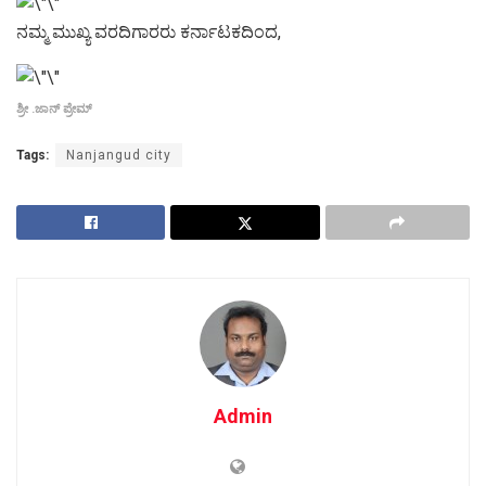
ನಮ್ಮ ಮುಖ್ಯ ವರದಿಗಾರರು ಕರ್ನಾಟಕದಿಂದ,
ಶ್ರೀ .ಜಾನ್ ಪ್ರೇಮ್
Tags:
Nanjangud city
Admin