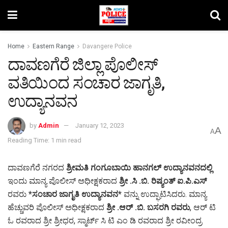
Home
Eastern Range
Davangere Police
ದಾವಣಗೆರೆ ಜಿಲ್ಲಾ ಪೊಲೀಸ್
ವತಿಯಿಂದ ಸಂಚಾರ ಜಾಗೃತಿ,
ಉದ್ಯಾನವನ
by
Admin
January 12, 2023
A
A
Reading Time: 1 min read
ದಾವಣಗೆರೆ ನಗರದ
ಶ್ರೀಮತಿ ಗಂಗೂಬಾಯಿ ಹಾನಗಲ್ ಉದ್ಯಾನವನದಲ್ಲಿ
ಇಂದು ಮಾನ್ಯ ಪೊಲೀಸ್ ಅಧೀಕ್ಷಕರಾದ
ಶ್ರೀ .ಸಿ .ಬಿ. ರಿಷ್ಯಂತ್ ಐ.ಪಿ.ಎಸ್
ರವರು
*ಸಂಚಾರ ಜಾಗೃತಿ ಉದ್ಯಾನವನ*
ವನ್ನು ಉದ್ಘಾಟಿಸಿದರು. ಮಾನ್ಯ
ಹೆಚ್ಚುವರಿ ಪೊಲೀಸ್ ಅಧೀಕ್ಷಕರಾದ
ಶ್ರೀ .ಆರ್ .ಬಿ. ಬಸರಗಿ ರವರು
, ಆರ್ ಟಿ
ಓ ರವರಾದ ಶ್ರೀ ಶ್ರೀಧರ, ಸ್ಮಾರ್ಟ್ ಸಿ ಟಿ ಎಂ ಡಿ ರವರಾದ ಶ್ರೀ ರವೀಂದ್ರ