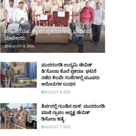
ಏಳು ಪ್ರಮುಖ ಕಳ್ಳತನ ಪ್ರಕರಣಗಳನ್ನು ಭೇದಿಸಿದ
ಪೊಲೀಸರು
AUGUST 8, 2026
ಮುದರಂಗಡಿ ಉದ್ಯಮಿ ಡೇವಿಡ್
ಡಿ’ಸೋಜಾ ಕೊಲೆ ಪ್ರಕರಣ: ಘಟನೆ
ನಡೆದ ಕೆಲವೇ ಗಂಟೆಗಳಲ್ಲಿ ಮೂವರು
ಆರೋಪಿಗಳ ಬಂಧನ
AUGUST 8, 2026
ಶಿರ್ವದಲ್ಲಿ ಗುಂಡಿನ ದಾಳಿ: ಮುದರಂಗಡಿ
ಮಾಜಿ ಗ್ರಾಪಂ ಅಧ್ಯಕ್ಷ ಡೇವಿಡ್
ಡಿಸೋಜ ಹತ್ಯೆ
AUGUST 7, 2026