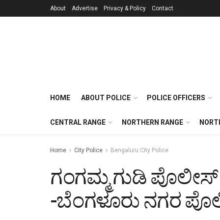
About
Advertise
Privacy & Policy
Contact
HOME
ABOUT POLICE
POLICE OFFICERS
CENTRAL RANGE
NORTHERN RANGE
NORT
Home
City Police
Bengaluru City Police
ಗಂಗಮ್ಮ ಗುಡಿ ಪೊಲೀಸ್ ಠ
-ಬೆಂಗಳೂರು ನಗರ ಪೊ