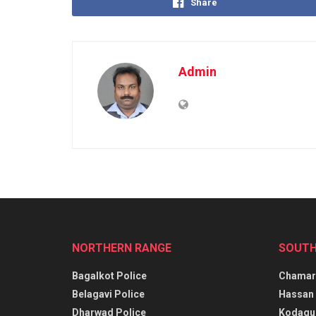
Share
Admin
NORTHERN RANGE
SOUTH
Bagalkot Police
Chamara
Belagavi Police
Hassan 
Dharwad Police
Kodagu 