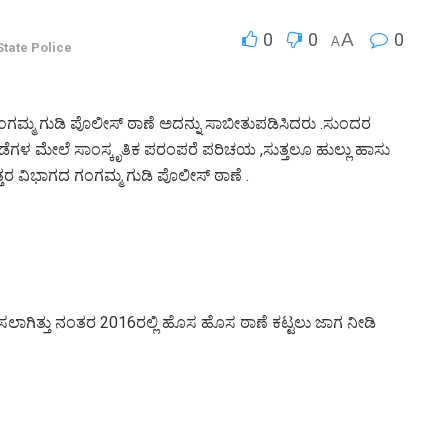
0
0
A
0
A
tate Police
ಗಂಗಮ್ಮ ಗುಡಿ ಪೊಲೀಸ್ ಠಾಣೆ ಅದನ್ನು ಸಾಬೀತುಪಡಿಸಿದರು .ಸುಂದರ
 ಮೇಲೆ ಸಾಂಸ್ಕೃತಿಕ ಪರಂಪರೆ ಪರಿಚಯ ,ಸುತ್ತಲೂ ಹುಲ್ಲು ಹಾಸು
ರ ವಿಭಾಗದ ಗಂಗಮ್ಮ ಗುಡಿ ಪೊಲೀಸ್ ಠಾಣೆ .
ಲಾಗಿತ್ತು ನಂತರ 2016ರಲ್ಲಿ ಹೊಸ ಹೊಸ ಠಾಣೆ ಕಟ್ಟಲು ಜಾಗ ನೀಡಿ