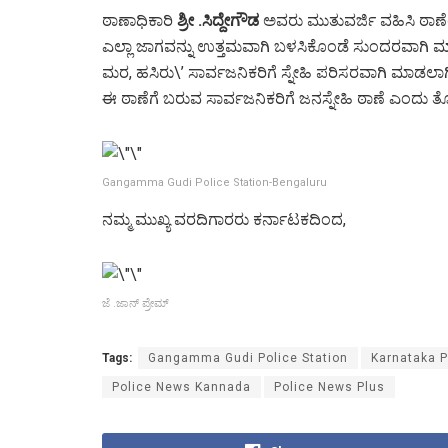
ಠಾಣಾಧಿಕಾರಿ
ಶ್ರೀ .ಸಿದ್ದೇಗೌಡ
ಅವರು ಮುತುವರ್ಜಿ ವಹಿಸಿ ಠಾಣ
ಎಲ್ಲಾ ಜಾಗವನ್ನು ಉತ್ತಮವಾಗಿ ಬಳಸಿಕೊಂಡೆ ಸುಂದರವಾಗಿ ಮಾಡ
ಮರ, ಹಸಿರು\’ ಸಾರ್ವಜನಿಕರಿಗೆ ಸ್ನೇಹಿ ಪರಿಸರವಾಗಿ ಮಾಡಲಾಗಿ
ಈ ಠಾಣೆಗೆ ಬರುವ ಸಾರ್ವಜನಿಕರಿಗೆ ಜನಸ್ನೇಹಿ ಠಾಣೆ ಎಂದು ತೋರ
Gangamma Gudi Police Station-Bengaluru
ನಮ್ಮ ಮುಖ್ಯ ವರದಿಗಾರರು ಕರ್ನಾಟಕದಿಂದ,
ಜೆ .ಜಾನ್ ಪ್ರೇಮ್
Tags:
Gangamma Gudi Police Station
Karnataka P
Police News Kannada
Police News Plus