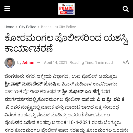
Home
City Police
Bengaluru City Police
ಕೋರಮಂಗಲ ಪೊಲೀಸರಿಂದ ಯಶಸ್ವಿ
ಕಾರ್ಯಾಚರಣೆ
A
by
Admin
April 14, 2021
Reading Time: 1 min read
A
ಬೆಂಗಳೂರು ನಗರ, ಆಗ್ನೇಯ ವಿಭಾಗದ , ಉಪ ಪೊಲೀಸ್ ಆಯುಕ್ತರು
ಶ್ರೀ.ನಾಥ್ ಮಹಾದೇವ್ ಜೋಷಿ
ಐ.ಪಿ.ಎಸ್,ಮಡಿವಾಳ ಉಪವಿಭಾಗದ
ಸಹಾಯಕ ಪೊಲೀಸ್ ಕಮೀಷನರ್
ಶ್ರೀ .ಸುಧೀರ್ ಎಂ ಹೆಗ್ಡೆ
ರವರ
ಮಾರ್ಗದರ್ಶನದಲ್ಲಿ ,ಕೋರಮಂಗಲ ಪೊಲೀಸ್ ಠಾಣೆಯ
ಪಿ.ಐ ಶ್ರೀ .ರವಿ ಕೆ
.ಬಿ
ರವರ ನೇತೃತ್ವದಲ್ಲಿ ಮಾದಕ ವಸ್ತು ಮಾರಾಟ ಜಾಲದ ಪತ್ತೆ ಸಂಬಂಧ
ವಿಶೇಷ ತಂಡವನ್ನು ನೇಮಕ ಮಾಡಿದ್ದು ಅದರಂತೆ ಕೋರಮಂಗಲ
ಪೊಲೀಸರ ವಿಶೇಷ ತಂಡವು ದಿನಾಂಕ :10-4-2021 ರಂದು ಬೆಂಗ್ಳೂರು
ನಗರ ಕೋರಮಂಗಲ ಪೊಲೀಸ್ ಠಾಣಾ ಸರಹದ್ದು ,ಕೋರಮಂಗಲ ಒಂದನೇ