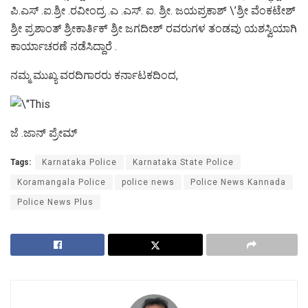
ಪಿ.ಎಸ್ .ಐ.ಶ್ರೀ .ರವೀಂದ್ರ .ಎ .ಎಸ್. ಐ. ಶ್ರೀ. ಜಯಪ್ರಕಾಶ್ \’ಶ್ರೀ ವೆಂಕಟೇಶ್
ಶ್ರೀ ಪ್ರಶಾಂತ್ ಶ್ರೀಕಾರ್ತಿಕ್ ಶ್ರೀ ಜಗದೀಶ್ ರವರುಗಳ ತಂಡವು ಯಶಸ್ವಿಯಾಗಿ
ಕಾರ್ಯಾಚರಣೆ ನಡೆಸಿದ್ದಾರೆ .
ನಮ್ಮ ಮುಖ್ಯ ವರದಿಗಾರರು ಕರ್ನಾಟಕದಿಂದ,
ಜೆ .ಜಾನ್ ಪ್ರೇಮ್
Tags:
Karnataka Police
Karnataka State Police
Koramangala Police
police news
Police News Kannada
Police News Plus