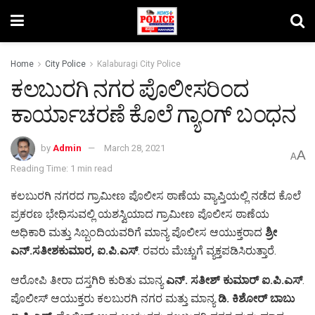
Home
City Police
Kalaburagi City Police
ಕಲಬುರಗಿ ನಗರ ಪೊಲೀಸರಿಂದ
ಕಾರ್ಯಾಚರಣೆ ಕೊಲೆ ಗ್ಯಾಂಗ್ ಬಂಧನ
by
Admin
March 28, 2021
A
A
Reading Time: 1 min read
ಕಲಬುರಗಿ ನಗರದ ಗ್ರಾಮೀಣ ಪೊಲೀಸ ಠಾಣೆಯ ವ್ಯಾಪ್ತಿಯಲ್ಲಿ ನಡೆದ ಕೊಲೆ
ಪ್ರಕರಣ ಭೇಧಿಸುವಲ್ಲಿ ಯಶಸ್ವಿಯಾದ ಗ್ರಾಮೀಣ ಪೊಲೀಸ ಠಾಣೆಯ
ಅಧಿಕಾರಿ ಮತ್ತು ಸಿಬ್ಬಂದಿಯವರಿಗೆ ಮಾನ್ಯ ಪೊಲೀಸ ಆಯುಕ್ತರಾದ
ಶ್ರೀ
ಎನ್.ಸತೀಶಕುಮಾರ, ಐ.ಪಿ.ಎಸ್
. ರವರು ಮೆಚ್ಚುಗೆ ವ್ಯಕ್ತಪಡಿಸಿರುತ್ತಾರೆ.
ಆರೋಪಿ ತೀರಾ ದಸ್ತಗಿರಿ ಕುರಿತು ಮಾನ್ಯ
ಎನ್. ಸತೀಶ್ ಕುಮಾರ್ ಐ.ಪಿ.ಎಸ್
.
ಪೊಲೀಸ್ ಆಯುಕ್ತರು ಕಲಬುರಗಿ ನಗರ ಮತ್ತು ಮಾನ್ಯ
ಡಿ. ಕಿಶೋರ್ ಬಾಬು