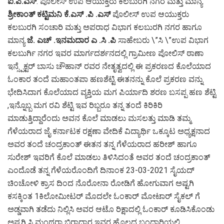
ಐ.ಪಿ.ಎಸ್
. ಪೊಲೀಸ್ ಉಪ ಆಯುಕ್ತರು ಕಲಬುರಗಿ ನಗರ ಮತ್ತು ಮಾನ್ಯ
ಶ್ರೀಕಾಂತ್ ಕಟ್ಟಿಮನಿ ಕೆ.ಎಸ್ .ಪಿ .ಎಸ್
ಪೊಲೀಸ್ ಉಪ ಆಯುಕ್ತರು
ಕಲಬುರಗಿ ಸಂಚಾರಿ ಮತ್ತು ಅಪರಾಧ ವಿಭಾಗ ಕಲಬುರಗಿ ನಗರ ಹಾಗೂ
ಮಾನ್ಯ
ಜೆ. ಎಚ್ .ಇನಮದಾರ ಎ .ಸಿ .ಪಿ
ಸಾಹೇಬರು \”ಸಿ \”ಉಪ ವಿಭಾಗ
ಕಲಬುರ್ಗಿ ನಗರ ಇವರ ಮಾರ್ಗದರ್ಶನದಲ್ಲಿ ಗ್ರಾಮೀಣ ಪೋಲಿಸ್ ಠಾಣಾ
ಇನ್ಸ್ಪೆಕ್ಟರ್ ಬಾಸು ಚೌಹಾನ್ ರವರ ನೇತೃತ್ವದಲ್ಲಿ ಈ ಪ್ರಕರಣದ ಕೊಲೆಯಾದ
ಓಂಕಾರ ತಂದೆ ಮಹಾಂತಪಾ ಹಣಶೆಟ್ಟಿ ಈತನನ್ನು ಕೊಲೆ ಪ್ರಕರಣ ವನ್ನು
ಭೇದಿಸಿದಾಗ ಕೊಲೆಯಾದ ವ್ಯಕ್ತಿಯ ಮಗ ಪಿರ್ಯಾದಿ ಶರಣ ಬಸಪ್ಪ ಹಣ ಶೆಟ್ಟಿ
,ಇನ್ನೊಬ್ಬ ಮಗ ರವಿ ಶೆಟ್ಟಿ ಇವ ರಿಬ್ಬರೂ ತನ್ನ ತಂದೆ ಕಿರಿಕಿರಿ
ಮಾಡುತ್ತಿದ್ದಾರೆಂದು ಅವನ ಕೊಲೆ ಮಾಡಲು ಮಸಲತ್ತು ಮಾಡಿ ತಮ್ಮ
ಗೆಳೆಯರಾದ ಜೈ ಕರ್ನಾಟಕ ರಕ್ಷಣಾ ವೇದಿಕೆ ವಿದ್ಯಾರ್ಥಿ ಒಕ್ಕೂಟ ಅಧ್ಯಕ್ಷನಾದ
ಅವರ ತಂದೆ ಚಂದ್ರಕಾಂತ್ ಈತನ ತನ್ನ ಗೆಳೆಯರಾದ ಹರೀಶ್ ಹಾಗೂ
ಸುರೇಶ್ ಇವರಿಗೆ ಕೊಲೆ ಮಾಡಲು ತಿಳಿಸಿದಂತೆ ಅವರ ತಂದೆ ಚಂದ್ರಕಾಂತ್
ಎಂದೊಡೆ ತನ್ನ ಗೆಳೆಯರೊಂದಿಗೆ ದಿನಾಂಕ 23-03-2021 ಸೈಯದ್
ಚಿಂಚೋಳಿ ಕ್ರಾಸ ದಿಂದ ನೊರೋನಾ ರೋಡಿಗೆ ಹೋಗುವಾಗ ಅಷ್ಟಗಿ
ಕಸಕ್ಕಿಂತ 1ಕಿಲೋಮೀಟರ್ ಮೊದಲೇ ಓಂಕಾರ್ ಮೋಟಾರ್ ಸೈಕಲ್ ಗೆ
ಅಡ್ಡವಾಗಿ ತಡೆದು ನಿಲ್ಲಿಸಿ ಅವರ ಆಟೊ ರಿಕ್ಷಾದಲ್ಲಿ ಓಂಕಾರ್ ಕೂಡಿಸಿಕೊಂಡು
ಅಷ್ಟಗಿ ಸಿ ಮಂಥರಾ ಬಿರಾದಾರ ಇವರ ಹೊಲದ ಬಂದಾರಿಯಲ್ಲಿ