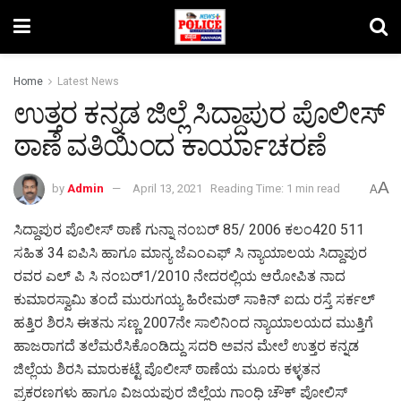
Home
Latest News
ಉತ್ತರ ಕನ್ನಡ ಜಿಲ್ಲೆ ಸಿದ್ದಾಪುರ ಪೊಲೀಸ್
ಠಾಣೆ ವತಿಯಿಂದ ಕಾರ್ಯಾಚರಣೆ
A
by
Admin
April 13, 2021
Reading Time: 1 min read
A
ಸಿದ್ದಾಪುರ ಪೊಲೀಸ್ ಠಾಣೆ ಗುನ್ನಾ ನಂಬರ್ 85/ 2006 ಕಲಂ420 511
ಸಹಿತ 34 ಐಪಿಸಿ ಹಾಗೂ ಮಾನ್ಯ ಜೆಎಂಎಫ್ ಸಿ ನ್ಯಾಯಾಲಯ ಸಿದ್ದಾಪುರ
ರವರ ಎಲ್ ಪಿ ಸಿ ನಂಬರ್1/2010 ನೇದರಲ್ಲಿಯ ಆರೋಪಿತ ನಾದ
ಕುಮಾರಸ್ವಾಮಿ ತಂದೆ ಮುರುಗಯ್ಯ ಹಿರೇಮಠ್ ಸಾಕಿನ್ ಐದು ರಸ್ತೆ ಸರ್ಕಲ್
ಹತ್ತಿರ ಶಿರಸಿ ಈತನು ಸಣ್ಣ 2007ನೇ ಸಾಲಿನಿಂದ ನ್ಯಾಯಾಲಯದ ಮುತ್ತಿಗೆ
ಹಾಜರಾಗದೆ ತಲೆಮರೆಸಿಕೊಂಡಿದ್ದು ಸದರಿ ಅವನ ಮೇಲೆ ಉತ್ತರ ಕನ್ನಡ
ಜಿಲ್ಲೆಯ ಶಿರಸಿ ಮಾರುಕಟ್ಟೆ ಪೊಲೀಸ್ ಠಾಣೆಯ ಮೂರು ಕಳ್ಳತನ
ಪ್ರಕರಣಗಳು ಹಾಗೂ ವಿಜಯಪುರ ಜಿಲ್ಲೆಯ ಗಾಂಧಿ ಚೌಕ್ ಪೋಲಿಸ್