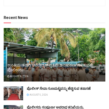
Recent News
ಶಾಂತಿಯುತವಾಗಿ ಅಂಬೇಡ್ಕರ್ ಪ್ರತಿಮೆ ಅನಾವರಣಗೊಳಿಸುವಲ್ಲಿ
ಪೊಲೀಸರು
AUGUST 6, 2026
ಪೊಲೀಸ್ ಸೇವಾ ಗುಣಮಟ್ಟವನ್ನು ಹೆಚ್ಚಿಸುವ ತಪಾಸಣೆ
AUGUST 5, 2026
ಪೊಲೀಸರು ಸಂಪೂರ್ಣ ಅಪರಾಧ ತನಿಖೆಯನ್ನು