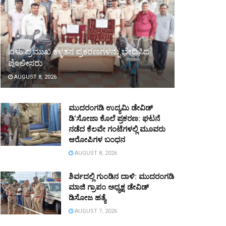
ಏಳು ಪ್ರಮುಖ ಕಳ್ಳತನ ಪ್ರಕರಣಗಳನ್ನು ಭೇದಿಸಿದ
ಪೊಲೀಸರು
AUGUST 8, 2026
ಮುದರಂಗಡಿ ಉದ್ಯಮಿ ಡೇವಿಡ್
ಡಿ’ಸೋಜಾ ಕೊಲೆ ಪ್ರಕರಣ: ಘಟನೆ
ನಡೆದ ಕೆಲವೇ ಗಂಟೆಗಳಲ್ಲಿ ಮೂವರು
ಆರೋಪಿಗಳ ಬಂಧನ
AUGUST 8, 2026
ಶಿರ್ವದಲ್ಲಿ ಗುಂಡಿನ ದಾಳಿ: ಮುದರಂಗಡಿ
ಮಾಜಿ ಗ್ರಾಪಂ ಅಧ್ಯಕ್ಷ ಡೇವಿಡ್
ಡಿಸೋಜ ಹತ್ಯೆ
AUGUST 7, 2026