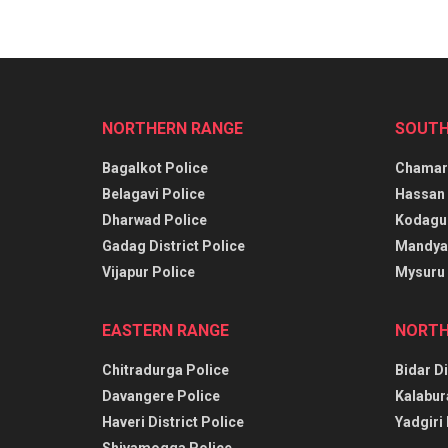
NORTHERN RANGE
SOUTH
Bagalkot Police
Chamara
Belagavi Police
Hassan 
Dharwad Police
Kodagu 
Gadag District Police
Mandya 
Vijapur Police
Mysuru 
EASTERN RANGE
NORTH
Chitradurga Police
Bidar Di
Davangere Police
Kalabur
Haveri District Police
Yadgiri 
Shivamogga Police