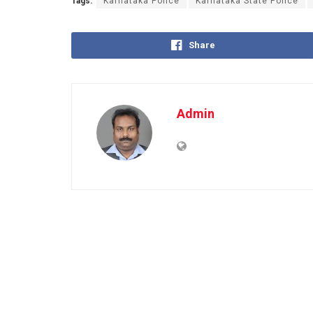
Tags:
Karnataka Police
Karnataka State Police
Share
Admin