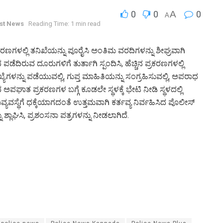
0
0
A
0
A
st News
Reading Time: 1 min read
ಕರಣಗಳಲ್ಲಿ ತನಿಖೆಯನ್ನು ಪೂರೈಸಿ ಅಂತಿಮ ವರದಿಗಳನ್ನು ಶೀಘ್ರವಾಗಿ
ದ ಪಡೆದಿರುವ ದೂರುಗಳಿಗೆ ತುರ್ತಾಗಿ ಸ್ಪಂದಿಸಿ, ಹೆಚ್ಚಿನ ಪ್ರಕರಣಗಳಲ್ಲಿ
ಯೆಗಳನ್ನು ಪಡೆಯುವಲ್ಲಿ, ಗುಪ್ತ ಮಾಹಿತಿಯನ್ನು ಸಂಗ್ರಹಿಸುವಲ್ಲಿ, ಅಪರಾಧ
 ಅಪಘಾತ ಪ್ರಕರಣಗಳ ಬಗ್ಗೆ ಕೂಡಲೇ ಸ್ಥಳಕ್ಕೆ ಭೇಟಿ ನೀಡಿ ಸ್ಥಳದಲ್ಲಿ
ಯವಸ್ಥೆಗೆ ಧಕ್ಕೆಯಾಗದಂತೆ ಉತ್ತಮವಾಗಿ ಕರ್ತವ್ಯ ನಿರ್ವಹಿಸಿದ ಪೊಲೀಸ್
್ಲಾಘಿಸಿ, ಪ್ರಶಂಸನಾ ಪತ್ರಗಳನ್ನು ನೀಡಲಾಗಿದೆ.