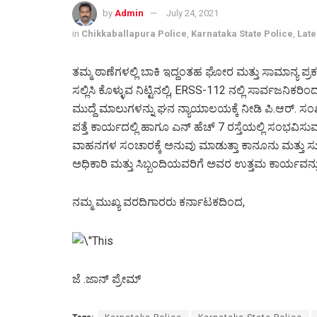
by
Admin
July 24, 2021
in
Chikkaballapura Police
,
Karnataka State Police
,
Late
ತಮ್ಮ ಠಾಣೆಗಳಲ್ಲಿ ಬಾಕಿ ಇದ್ದಂತಹ ಘೋರ ಮತ್ತು ಸಾಮಾನ್ಯ ಪ್ರ
ಸಲ್ಲಿಸಿ ಕೊಳ್ಳುವ ನಿಟ್ಟಿನಲ್ಲಿ, ERSS-112 ನಲ್ಲಿ ಸಾರ್ವಜನಿಕರಿಂ
ಮುದ್ದೆ ಮಾಲುಗಳನ್ನು ಘನ ನ್ಯಾಯಾಲಯಕ್ಕೆ ನೀಡಿ ಪಿ.ಆರ್. ಸಂಖ್
ಪತ್ತೆ ಕಾರ್ಯದಲ್ಲಿ ಹಾಗೂ ಎನ್ ಹೆಚ್ 7 ರಸ್ತೆಯಲ್ಲಿ ಸಂಭವಿಸುವ
ವಾಹನಗಳ ಸಂಚಾರಕ್ಕೆ ಅನುವು ಮಾಡುತ್ತಾ ಕಾನೂನು ಮತ್ತು ಸುವ್
ಅಧಿಕಾರಿ ಮತ್ತು ಸಿಬ್ಬಂದಿಯವರಿಗೆ ಅವರ ಉತ್ತಮ ಕಾರ್ಯವನ್ನು ಶ
ನಮ್ಮ ಮುಖ್ಯ ವರದಿಗಾರರು ಕರ್ನಾಟಕದಿಂದ,
ಜೆ .ಜಾನ್ ಪ್ರೇಮ್