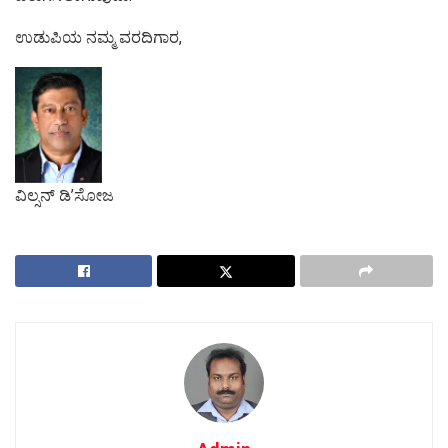
ಉಡುಪಿಯ ನಮ್ಮ ವರದಿಗಾರ,
ವಿಲ್ಸನ್ ಡಿ’ಸೋಜ