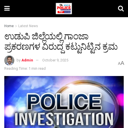
Home
Latest News
ಉಡುಪಿ ಜಿಲ್ಲೆಯಲ್ಲಿ ಗಾಂಜಾ
ಪ್ರಕರಣಗಳ ವಿರುದ್ದ ಕಟ್ಟುನಿಟ್ಟಿನ ಕ್ರಮ
by
Admin
October 9, 2025
A
A
Reading Time: 1 min read