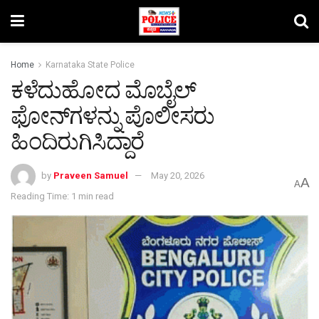
Home
Karnataka State Police
ಕಳೆದುಹೋದ ಮೊಬೈಲ್
ಫೋನ್‌ಗಳನ್ನು ಪೊಲೀಸರು
ಹಿಂದಿರುಗಿಸಿದ್ದಾರೆ
by
Praveen Samuel
May 20, 2026
A
A
Reading Time: 1 min read