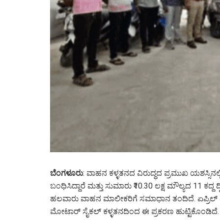
ಬೆಂಗಳೂರು
: ವಾಹನ ಕಳ್ಳತನದ ವಿರುದ್ಧದ ಪ್ರಮುಖ ಯಶಸ್ಸಿನಲ
ಬಂಧಿಸಿದ್ದಾರೆ ಮತ್ತು ಸುಮಾರು ₹10.30 ಲಕ್ಷ ಮೌಲ್ಯದ 11 ಕದ್ದ
ಹಲವಾರು ವಾಹನ ಮಾಲೀಕರಿಗೆ ಸಮಾಧಾನ ತಂದಿದೆ. ಏಪ್ರಿಲ್ 4,
ಮೋಟಾರ್ ಸೈಕಲ್ ಕಳ್ಳತನದಿಂದ ಈ ಪ್ರಕರಣ ಹುಟ್ಟಿಕೊಂಡಿದೆ