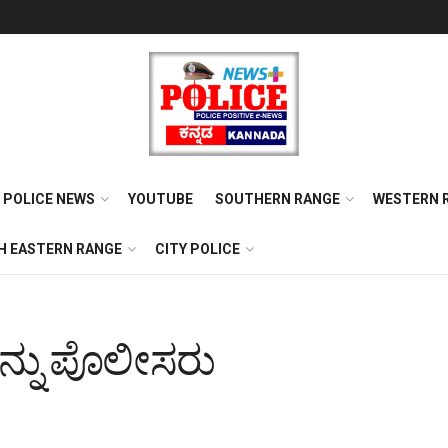
POLICE NEWS
YOUTUBE
SOUTHERN RANGE
WESTERN 
H EASTERN RANGE
CITY POLICE
ಳನ್ನು ಪೊಲೀಸರು