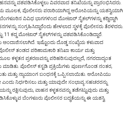
ಾಹನವನ್ನು ವಶಪಡಿಸಿಕೊಳ್ಳಲು ವಿವರವಾದ ತನಿಖೆಯನ್ನು ಪ್ರಾರಂಭಿಸಿದರು.
್ರ ತನಿಖೆಯ ಮೂಲಕ, ಪೊಲೀಸರು ಪರಾರಿಯಾಗಿದ್ದ ಆರೋಪಿಯನ್ನು ಯಶಸ್ವಿಯಾಗಿ
ೆಂಗಳೂರಿನ ವಿವಿಧ ಭಾಗಗಳಿಂದ ಮೋಟಾರ್ ಸೈಕಲ್‌ಗಳನ್ನು ಕದ್ದಿದ್ದಾಗಿ
ಾಹನಗಳನ್ನು ಸಂಗ್ರಹಿಸಿದ್ದಾರೆಂದು ಹೇಳಲಾದ ಸ್ಥಳಕ್ಕೆ ಪೊಲೀಸರು ತೆರಳಿದರು.
 11 ಕದ್ದ ಮೋಟಾರ್ ಸೈಕಲ್‌ಗಳನ್ನು ವಶಪಡಿಸಿಕೊಂಡಿದ್ದಾರೆ.
ು ಅಂದಾಜಿಸಲಾಗಿದೆ. ಇಷ್ಟೊಂದು ದೊಡ್ಡ ಸಂಖ್ಯೆಯ ಕಳುವಾದ
್ ಪೊಲೀಸ್ ತಂಡದ ಪರಿಣಾಮಕಾರಿ ತನಿಖಾ ಕಾರ್ಯ ಮತ್ತು
ಮೂಲ ಕಳ್ಳತನ ಪ್ರಕರಣವನ್ನು ಪರಿಹರಿಸುವುದಲ್ಲದೆ, ನಗರದಾದ್ಯಂತ
ಮಾಡಿತು. ಪೊಲೀಸ್ ಕಸ್ಟಡಿ ಪ್ರಕ್ರಿಯೆಗಳು ಪೂರ್ಣಗೊಂಡ ನಂತರ,
ಮತ್ತು ನ್ಯಾಯಾಂಗ ಬಂಧನಕ್ಕೆ ಒಪ್ಪಿಸಲಾಯಿತು. ಆರೋಪಿಯು
ೆಯೇ ಎಂದು ನಿರ್ಧರಿಸಲು ಮತ್ತು ಯಾವುದೇ ಸಂಭಾವ್ಯ ಸಹಚರರನ್ನು
ನ್ನು ರಕ್ಷಿಸುವುದು, ವಾಹನ ಕಳ್ಳತನವನ್ನು ತಡೆಗಟ್ಟುವುದು ಮತ್ತು
ಿಸಿಕೊಳ್ಳುವ ಬೆಂಗಳೂರು ಪೊಲೀಸರ ಬದ್ಧತೆಯನ್ನು ಈ ಯಶಸ್ವಿ