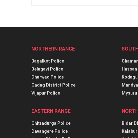
NORTHERN RANGE
SOUTH
Bagalkot Police
Chamara
Belagavi Police
Hassan 
Dharwad Police
Kodagu 
Gadag District Police
Mandya 
Vijapur Police
Mysuru 
EASTERN RANGE
NORTH
Chitradurga Police
Bidar Di
Davangere Police
Kalabur