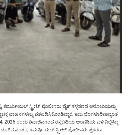
್ಲಿ, ಕಮರ್ಷಿಯಲ್ ಸ್ಟ್ರೀಟ್ ಪೊಲೀಸರು ಬೈಕ್ ಕಳ್ಳತನದ ಆರೋಪಿಯನ್ನು
 ದ್ವಿಚಕ್ರ ವಾಹನಗಳನ್ನು ವಶಪಡಿಸಿಕೊಂಡಿದ್ದಾರೆ, ಇದು ಬೆಂಗಳೂರಿನಾದ್ಯಂತ
 2026 ರಂದು ಶಿವಾಜಿನಗರದ ರಸ್ತೆಬದಿಯ ಅಂಗಡಿಯ ಬಳಿ ನಿಲ್ಲಿಸಿದ್ದ
. ದೂರಿನ ನಂತರ, ಕಮರ್ಷಿಯಲ್ ಸ್ಟ್ರೀಟ್ ಪೊಲೀಸರು ಪ್ರಕರಣ