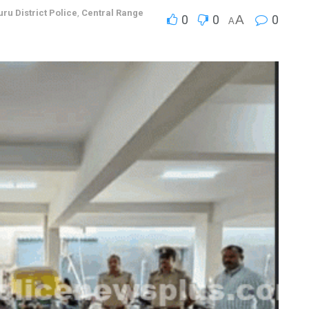
ru District Police
,
Central Range
0
0
A
0
A