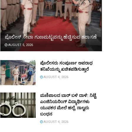
ಪೊಲೀಸ್ ಸೇವಾ ಗುಣಮಟ್ಟವನ್ನು ಹೆಚ್ಚಿಸುವ ತಪಾಸಣೆ
AUGUST 5, 2026
ಪೊಲೀಸರು ಸಂಪೂರ್ಣ ಅಪರಾಧ
ತನಿಖೆಯನ್ನು ಖಚಿತಪಡಿಸುತ್ತಾರೆ
AUGUST 4, 2026
ಮಣಿಪಾಲದ ಬಾರ್ ಬಳಿ ದಾಳಿ: ನಿಟ್ಟೆ
ಎಂಜಿನಿಯರಿಂಗ್ ವಿದ್ಯಾರ್ಥಿಗಳು
ಯುವಕರ ಮೇಲೆ ಹಲ್ಲೆ, ನಾಲ್ವರು
ಬಂಧನ
AUGUST 4, 2026