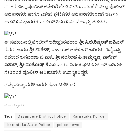
ನಂತರ ಜಿಲ್ಲಾ ಪೊಲೀಸ್ ಕಚೇರಿಗೆ ಭೇಟಿ ನೀಡಿ ದಾವಣಗೆರೆ ಜಿಲ್ಲಾ ಪೊಲೀಸ್
ಅಧಿಕಾರಿಗಳು ಹಾಗೂ ವಿಶೇಷ ಘಟಕಗಳ ಅಧಿಕಾರಿಗಳೊಂದಿಗೆ ಚರ್ಚಿಸಿ
ಅಡಳಿತ ಸುಧಾರಣೆಗೆ ಸಂಬಂಧಿಸಿದಂತೆ ಸಲಹೆಗಳನ್ನು ಪಡೆದರು.
ಈ ಸಮಯದಲ್ಲಿ ಪೊಲೀಸ್ ಅಧೀಕ್ಷಕರವರಾದ
ಶ್ರೀ ಸಿ.ಬಿ.ರಿಷ್ಯಂತ್ ಐಪಿಎಸ್
ರವರು ಹಾಗೂ
ಶ್ರೀ ನಾಗೇಶ್
, ಸಹಾಯಕ ಆಡಳಿತಾಧಿಕಾರಿಗಳು, ಡಿವೈಎಸ್ಪಿ
ರವರಾದ
ಬಸವರಾಜ ಬಿ.ಎಸ್
.,
ಶ್ರೀ ನರಸಿಂಹ ವಿ.ತಾಮ್ರದ್ವಜ, ನಾಗೇಶ್
ಐತಾಳ್, ಶ್ರೀ ಸಂತೋಷ್ ಕೆ.ಎಂ
ಹಾಗೂ ವಿಶೇಷ ಘಟಕಗಳ ಅಧಿಕಾರಿಗಳು
ಸೇರಿದಂತೆ ಪೊಲೀಸ್ ಅಧಿಕಾರಿಗಳು ಉಪಸ್ಥಿತರಿದ್ದರು.
ನಮ್ಮ ಮುಖ್ಯ ವರದಿಗಾರರು ಕರ್ನಾಟಕದಿಂದ,
ಜೆ .ಜಾನ್ ಪ್ರೇಮ್
Tags:
Davangere District Police
Karnataka Police
Karnataka State Police
police news