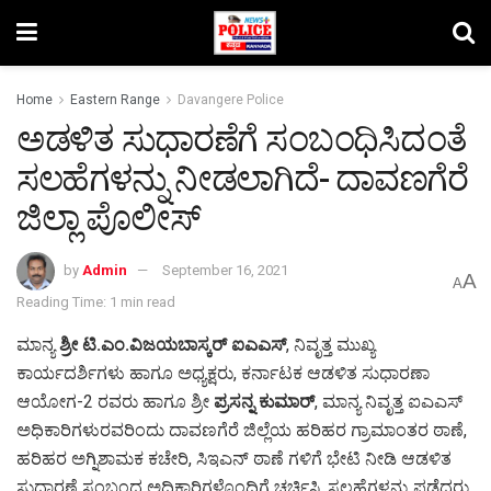
Home
Eastern Range
Davangere Police
ಅಡಳಿತ ಸುಧಾರಣೆಗೆ ಸಂಬಂಧಿಸಿದಂತೆ
ಸಲಹೆಗಳನ್ನು ನೀಡಲಾಗಿದೆ- ದಾವಣಗೆರೆ
ಜಿಲ್ಲಾ ಪೊಲೀಸ್
by
Admin
September 16, 2021
A
A
Reading Time: 1 min read
ಮಾನ್ಯ
ಶ್ರೀ ಟಿ.ಎಂ.ವಿಜಯಬಾಸ್ಕರ್ ಐಎಎಸ್
, ನಿವೃತ್ತ ಮುಖ್ಯ
ಕಾರ್ಯದರ್ಶಿಗಳು ಹಾಗೂ ಅಧ್ಯಕ್ಷರು, ಕರ್ನಾಟಕ ಆಡಳಿತ ಸುಧಾರಣಾ
ಆಯೋಗ-2 ರವರು ಹಾಗೂ ಶ್ರೀ
ಪ್ರಸನ್ನ ಕುಮಾರ್
, ಮಾನ್ಯ ನಿವೃತ್ತ ಐಎಎಸ್
ಅಧಿಕಾರಿಗಳುರವರಿಂದು ದಾವಣಗೆರೆ ಜಿಲ್ಲೆಯ ಹರಿಹರ ಗ್ರಾಮಾಂತರ ಠಾಣೆ,
ಹರಿಹರ ಅಗ್ನಿಶಾಮಕ ಕಚೇರಿ, ಸಿಇಎನ್ ಠಾಣೆ ಗಳಿಗೆ ಭೇಟಿ ನೀಡಿ ಆಡಳಿತ
ಸುಧಾರಣೆ ಸಂಬಂಧ ಅಧಿಕಾರಿಗಳೊಂದಿಗೆ ಚರ್ಚಿಸಿ, ಸಲಹೆಗಳನ್ನು ಪಡೆದರು.