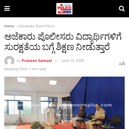
Home
Karnataka State Police
ಅಜೆಕಾರು ಪೊಲೀಸರು ವಿದ್ಯಾರ್ಥಿಗಳಿಗೆ
ಸುರಕ್ಷತೆಯ ಬಗ್ಗೆ ಶಿಕ್ಷಣ ನೀಡುತ್ತಾರೆ
by
Praveen Samuel
June 13, 2026
A
A
Reading Time: 1 min read