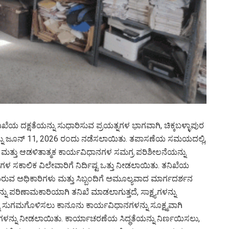
ನಿಖೆಯ ದಕ್ಷತೆಯನ್ನು ಸುಧಾರಿಸುವ ಪ್ರಯತ್ನಗಳ ಭಾಗವಾಗಿ, ಚಿಕ್ಕಬಳ್ಳಾಪುರ
್ನು ಜೂನ್ 11, 2026 ರಂದು ನಡೆಸಲಾಯಿತು. ತಪಾಸಣೆಯ ಸಮಯದಲ್ಲಿ,
 ಮತ್ತು ಆಡಳಿತಾತ್ಮಕ ಕಾರ್ಯವಿಧಾನಗಳ ಸಮಗ್ರ ಪರಿಶೀಲನೆಯನ್ನು
ಗಳ ಸಕಾಲಿಕ ವಿಲೇವಾರಿಗೆ ನಿರ್ದಿಷ್ಟ ಒತ್ತು ನೀಡಲಾಯಿತು. ತನಿಖೆಯ
ಿರುವ ಅಧಿಕಾರಿಗಳು ಮತ್ತು ಸಿಬ್ಬಂದಿಗೆ ಅಮೂಲ್ಯವಾದ ಮಾರ್ಗದರ್ಶನ
ು ಪರಿಣಾಮಕಾರಿಯಾಗಿ ತನಿಖೆ ಮಾಡಲಾಗುತ್ತದೆ, ಸಾಕ್ಷ್ಯಗಳನ್ನು
ಯವನ್ನು ಸುಗಮಗೊಳಿಸಲು ಕಾನೂನು ಕಾರ್ಯವಿಧಾನಗಳನ್ನು ಸೂಕ್ಷ್ಮವಾಗಿ
ಗಳನ್ನು ನೀಡಲಾಯಿತು. ಕಾರ್ಯಾಚರಣೆಯ ಸಿದ್ಧತೆಯನ್ನು ನಿರ್ಣಯಿಸಲು,