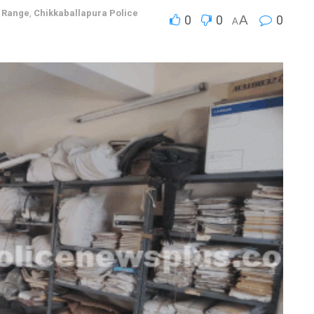
l Range
,
Chikkaballapura Police
0
0
A
0
A