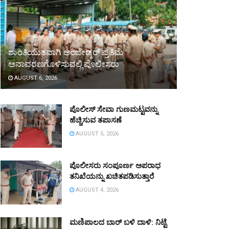
ಶಾಂತಿಯುತವಾಗಿ ಅಂಬೇಡ್ಕರ್ ಪ್ರತಿಮೆ
ಅನಾವರಣಗೊಳಿಸುವಲ್ಲಿ ಪೊಲೀಸರು
AUGUST 6, 2026
ಪೊಲೀಸ್ ಸೇವಾ ಗುಣಮಟ್ಟವನ್ನು
ಹೆಚ್ಚಿಸುವ ತಪಾಸಣೆ
AUGUST 5, 2026
ಪೊಲೀಸರು ಸಂಪೂರ್ಣ ಅಪರಾಧ
ತನಿಖೆಯನ್ನು ಖಚಿತಪಡಿಸುತ್ತಾರೆ
AUGUST 4, 2026
ಮಣಿಪಾಲದ ಬಾರ್ ಬಳಿ ದಾಳಿ: ನಿಟ್ಟೆ