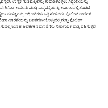
ವಸ್ಥೆಯ ಉನ್ನತ ಗುಣಮಟ್ಟವನ್ನು ಕಾಪಾಡಿಕೊಳ್ಳಲು ಸಿಬ್ಬಂದಿಯನ್ನು
ಿಸಿತು. ಕಾನೂನು ಮತ್ತು ಸುವ್ಯವಸ್ಥೆಯನ್ನು ಕಾಪಾಡುವಲ್ಲಿ ತಂಡದ
್ಥೆಯ ಮಹತ್ವವನ್ನು ಅಧಿಕಾರಿಗಳು ಒತ್ತಿ ಹೇಳಿದರು. ಪೊಲೀಸ್ ಠಾಣೆಗಳ
ಮ ಸೇವಾ ವಿತರಣೆಯನ್ನು ಖಚಿತಪಡಿಸಿಕೊಳ್ಳುವಲ್ಲಿ ಮತ್ತು ಪೊಲೀಸ್
ುವಲ್ಲಿ ಇಂತಹ ಆವರ್ತಕ ತಪಾಸಣೆಗಳು ನಿರ್ಣಾಯಕ ಪಾತ್ರ ವಹಿಸುತ್ತವೆ.