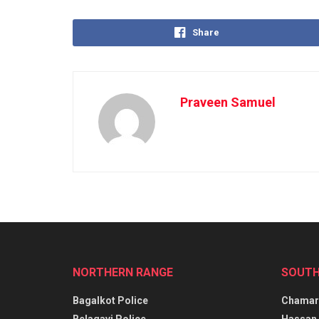
Share
Praveen Samuel
NORTHERN RANGE
SOUTH
Bagalkot Police
Chamara