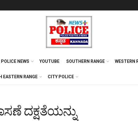
POLICE NEWS
YOUTUBE
SOUTHERN RANGE
WESTERN 
H EASTERN RANGE
CITY POLICE
ಣೆ ದಕ್ಷತೆಯನ್ನು