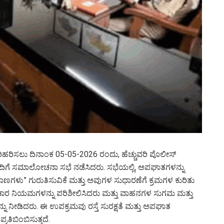
ರಿಹರಿಸಲು ದಿನಾಂಕ 05-05-2026 ರಂದು, ಹೆಚ್ಚುವರಿ ಪೊಲೀಸ್
ಂದಿಗೆ ಸಮಾಲೋಚನಾ ಸಭೆ ನಡೆಸಿದರು. ಸಭೆಯಲ್ಲಿ, ಅಪಘಾತಗಳನ್ನು
ು ತಾಣಗಳು” ಗುರುತಿಸುವಿಕೆ ಮತ್ತು ಅವುಗಳ ಸುಧಾರಣೆಗೆ ಕ್ರಮಗಳ ಕುರಿತು
ಚಾರ ನಿಯಮಗಳನ್ನು ಪರಿಶೀಲಿಸಿದರು ಮತ್ತು ವಾಹನಗಳ ಸುಗಮ ಮತ್ತು
ನು ನೀಡಿದರು. ಈ ಉಪಕ್ರಮವು ರಸ್ತೆ ಸುರಕ್ಷತೆ ಮತ್ತು ಅಪಘಾತ
ತಿಬಿಂಬಿಸುತ್ತದೆ.