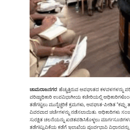
ಚಾಮರಾಜನಗರ
: ಹೆಚ್ಚುತ್ತಿರುವ ಅಪಘಾತದ ಕಳವಳಗಳನ್ನು ಪ
ವರಿಷ್ಠಾಧಿಕಾರಿ ಉಪವಿಭಾಗೀಯ ಕಚೇರಿಯಲ್ಲಿ ಅಧಿಕಾರಿಗಳೊ
ತಡೆಗಟ್ಟಲು ಮುನ್ನೆಚ್ಚರಿಕೆ ಕ್ರಮಗಳು, ಅಪಘಾತ-ಪೀಡಿತ “ಕಪ್ಪ
ವಿವರವಾದ ಚರ್ಚೆಗಳನ್ನು ನಡೆಸಲಾಯಿತು. ಅಧಿಕಾರಿಗಳು ಸಂ
ಸುರಕ್ಷಿತ ಚಲನೆಯನ್ನು ಖಚಿತಪಡಿಸಿಕೊಳ್ಳಲು ಮಾರ್ಗಸೂಚಿಗಳನ್
ತಡೆಗಟ್ಟುವಿಕೆಯ ಕಡೆಗೆ ಇಲಾಖೆಯ ಪೂರ್ವಭಾವಿ ವಿಧಾನವನ್ನು ಪ್ರ