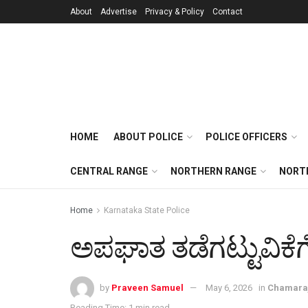
About
Advertise
Privacy & Policy
Contact
HOME
ABOUT POLICE
POLICE OFFICERS
CENTRAL RANGE
NORTHERN RANGE
NORT
Home
Karnataka State Police
ಅಪಘಾತ ತಡೆಗಟ್ಟುವಿಕೆ
by
Praveen Samuel
May 6, 2026
in
Chamaraj
Reading Time: 1 min read