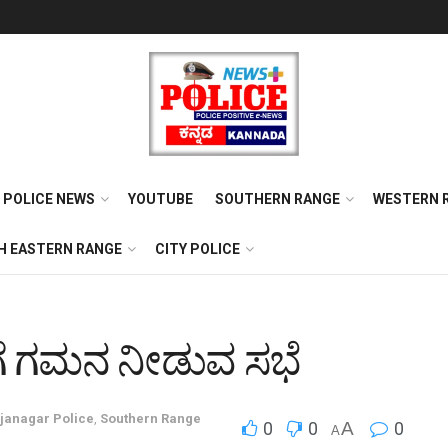
POLICE NEWS
YOUTUBE
SOUTHERN RANGE
WESTERN 
H EASTERN RANGE
CITY POLICE
ಗೆ ಗಮನ ನೀಡುವ ಸಭೆ
anagar Police
,
Southern Range
0
0
A
0
A