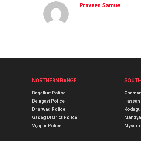
Praveen Samuel
NORTHERN RANGE
SOUTH
Bagalkot Police
Chamara
Belagavi Police
Hassan 
Dharwad Police
Kodagu 
Gadag District Police
Mandya 
Vijapur Police
Mysuru 