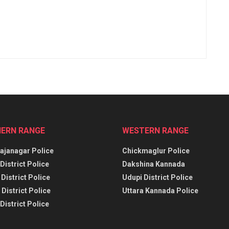
ERN RANGE
WESTERN RANGE
janagar Police
Chickmaglur Police
District Police
Dakshina Kannada
District Police
Udupi District Police
District Police
Uttara Kannada Police
District Police