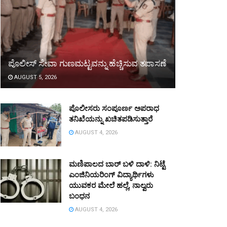
ಪೊಲೀಸ್ ಸೇವಾ ಗುಣಮಟ್ಟವನ್ನು ಹೆಚ್ಚಿಸುವ ತಪಾಸಣೆ
AUGUST 5, 2026
ಪೊಲೀಸರು ಸಂಪೂರ್ಣ ಅಪರಾಧ
ತನಿಖೆಯನ್ನು ಖಚಿತಪಡಿಸುತ್ತಾರೆ
AUGUST 4, 2026
ಮಣಿಪಾಲದ ಬಾರ್ ಬಳಿ ದಾಳಿ: ನಿಟ್ಟೆ
ಎಂಜಿನಿಯರಿಂಗ್ ವಿದ್ಯಾರ್ಥಿಗಳು
ಯುವಕರ ಮೇಲೆ ಹಲ್ಲೆ, ನಾಲ್ವರು
ಬಂಧನ
AUGUST 4, 2026