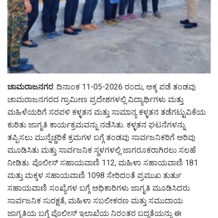
ಚಾಮರಾಜನಗರ
: ದಿನಾಂಕ 11-05-2026 ರಂದು, ಅಕ್ಕ ಪಡೆ ತಂಡವು
ಚಾಮರಾಜನಗರದ ಗ್ರಾಮೀಣ ಪ್ರದೇಶಗಳಲ್ಲಿ ವಿದ್ಯಾರ್ಥಿಗಳು ಮತ್ತು
ಮಹಿಳೆಯರಿಗೆ ಸರಪಳಿ ಕಳ್ಳತನ ಮತ್ತು ಸಾಮಾನ್ಯ ಕಳ್ಳತನ ತಡೆಗಟ್ಟುವಿಕೆಯ
ಕುರಿತು ಜಾಗೃತಿ ಕಾರ್ಯಕ್ರಮವನ್ನು ನಡೆಸಿತು. ಕಳ್ಳತನ ಘಟನೆಗಳನ್ನು
ತಪ್ಪಿಸಲು ಮುನ್ನೆಚ್ಚರಿಕೆ ಕ್ರಮಗಳ ಬಗ್ಗೆ ತಂಡವು ಸಾರ್ವಜನಿಕರಿಗೆ ಅರಿವು
ಮೂಡಿಸಿತು ಮತ್ತು ಸಾರ್ವಜನಿಕ ಸ್ಥಳಗಳಲ್ಲಿ ಜಾಗರೂಕರಾಗಿರಲು ಸಲಹೆ
ನೀಡಿತು. ಪೊಲೀಸ್ ಸಹಾಯವಾಣಿ 112, ಮಹಿಳಾ ಸಹಾಯವಾಣಿ 181
ಮತ್ತು ಮಕ್ಕಳ ಸಹಾಯವಾಣಿ 1098 ಸೇರಿದಂತೆ ಪ್ರಮುಖ ತುರ್ತು
ಸಹಾಯವಾಣಿ ಸಂಖ್ಯೆಗಳ ಬಗ್ಗೆ ಅಧಿಕಾರಿಗಳು ಜಾಗೃತಿ ಮೂಡಿಸಿದರು.
ಸಾರ್ವಜನಿಕ ಸುರಕ್ಷತೆ, ಮಹಿಳಾ ಸಬಲೀಕರಣ ಮತ್ತು ಸಮುದಾಯ
ಜಾಗೃತಿಯ ಬಗ್ಗೆ ಪೊಲೀಸ್ ಇಲಾಖೆಯ ನಿರಂತರ ಬದ್ಧತೆಯನ್ನು ಈ