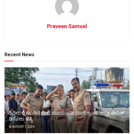
Praveen Samuel
Recent News
ಶಿರ್ವದಲ್ಲಿ ಗುಂಡಿನ ದಾಳಿ: ಮುದರಂಗಡಿ ಮಾಜಿ ಗ್ರಾಪಂ ಅಧ್ಯಕ್ಷ ಡೇವಿಡ್
ಡಿಸೋಜ ಹತ್ಯೆ
AUGUST 7, 2026