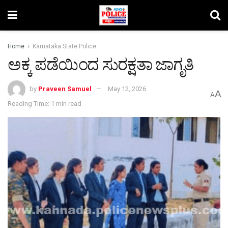
Home
Karnataka State Police
ಅಕ್ಕ ಪಡೆಯಿಂದ ಸುರಕ್ಷತಾ ಜಾಗೃತಿ
by
Praveen Samuel
May 12, 2026
A
A
Reading Time: 1 min read